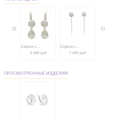
Серьги с...
Серьги с...
Серьги из
.
серебра..
2 340 руб
1 460 руб
0 руб
4 21
ПРОСМОТРЕННЫЕ ИЗДЕЛИЯ