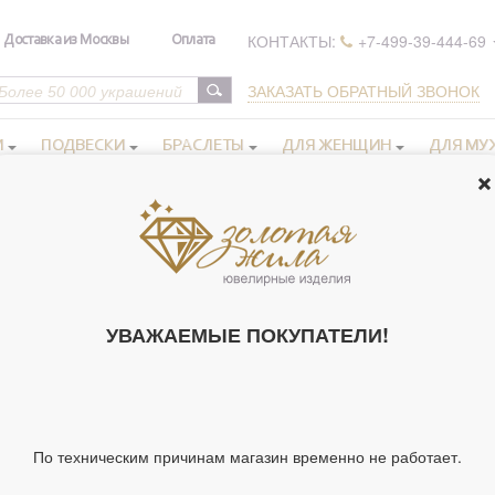
КОНТАКТЫ:
+7-499-39-444-69
Доставка из Москвы
Оплата
ЗАКАЗАТЬ ОБРАТНЫЙ ЗВОНОК
И
ПОДВЕСКИ
БРАСЛЕТЫ
ДЛЯ ЖЕНЩИН
ДЛЯ МУ
>
Серьги из серебра 925 пробы с
СЕРЬГИ ИЗ С
(АРТ. 126171)
УВАЖАЕМЫЕ ПОКУПАТЕЛИ!
Артикул 126171
Тип украшения
Се
Материал
Се
По техническим причинам магазин временно не работает.
Вставка
Бе
Бе