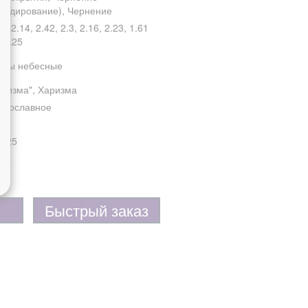
ксидирование), Чернение
7, 2.14, 2.42, 2.3, 2.16, 2.23, 1.61
, 2.25
ицы небесные
аризма", Харизма
авославное
8
 925
, 4
Быстрый заказ