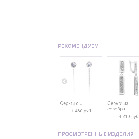
РЕКОМЕНДУЕМ
м...
Серьги c
Серьги с...
Серьги из
жемчугом...
серебра...
1 460 руб
10 540 руб
4 210 руб
ПРОСМОТРЕННЫЕ ИЗДЕЛИЯ