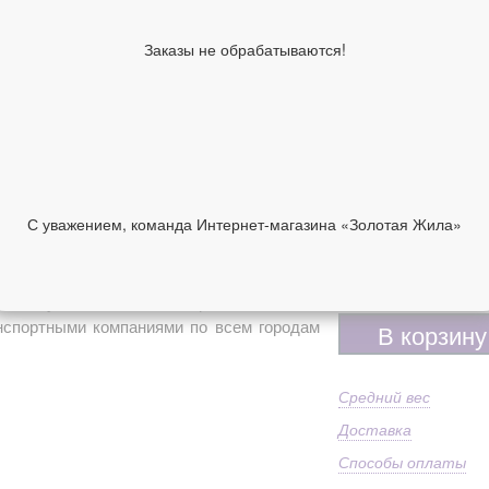
Покрытие
(о
2.1
Заказы не обрабатываются!
Средний вес
гр.
Святые лики/
Пт
символы
Коллекция
"Х
Направление
Пр
Ширина (см)
0.
С уважением, команда Интернет-магазина «Золотая Жила»
Проба
Ag
НИИ
ОТЗЫВЫ
Высота
4.5
2 160 руб
жно купить в нашем интернет-магазине с
анспортными компаниями по всем городам
В корзину
Средний вес
Доставка
Способы оплаты