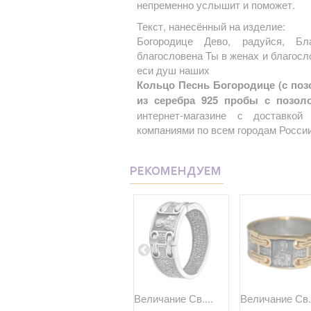
непременно услышит и поможет.
Текст, нанесённый на изделие:
Богородице Дево, радуйся, Бл
благословена Ты в женах и благосло
еси душ наших
Кольцо Песнь Богородице (с позо
из серебра 925 пробы с позол
интернет-магазине с доставко
компаниями по всем городам России
РЕКОМЕНДУЕМ
..
Кольцо "Образ...
Величание Св....
Величание Св..