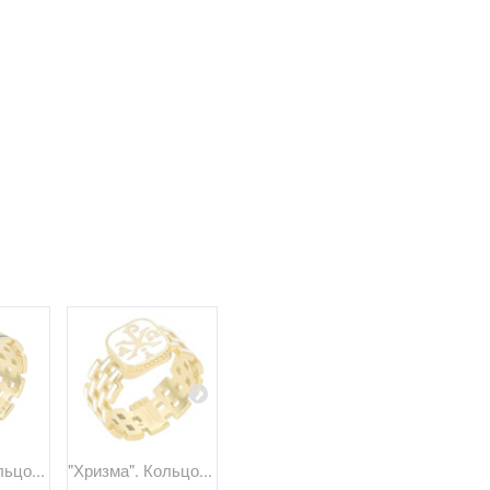
ьцо...
"Хризма". Кольцо...
«ЗАЩИТИ МЯ»....
«Св.
Пантелеймо