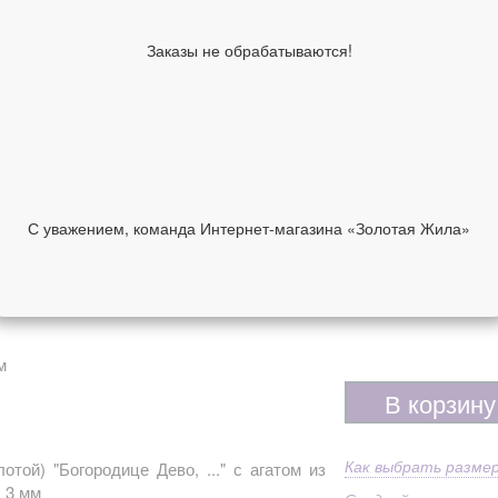
Тип украшения
Ко
Материал
По
Заказы не обрабатываются!
Вставка
Фи
Средний вес
3.3
Шинка (мм)
3
Из
Дополнительно
пр
Направление
Пр
5 230 руб
С уважением, команда Интернет-магазина «Золотая Жила»
Размер в наличии
НИИ
ОТЗЫВЫ
(Нажмите нужный)
м
В корзину
Как выбрать разме
той) "Богородице Дево, ..." с агатом из
, 3 мм