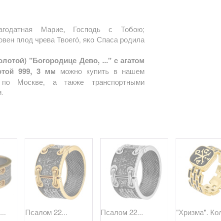
агодатная Марие, Господь с Тобою;
вен плод чрева Твоего́, яко Спаса родила
лотой) "Богородице Дево, ..." с агатом
отой 999, 3 мм
можно купить в нашем
й по Москве, а также транспортными
.
..
Псалом 22...
Псалом 22...
"Хризма". Кол