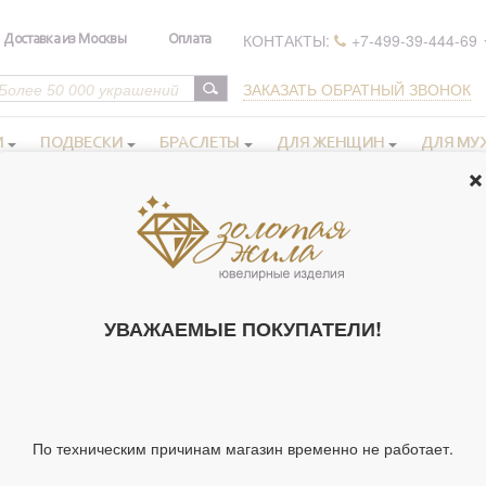
КОНТАКТЫ:
+7-499-39-444-69
Доставка из Москвы
Оплата
ЗАКАЗАТЬ ОБРАТНЫЙ ЗВОНОК
И
ПОДВЕСКИ
БРАСЛЕТЫ
ДЛЯ ЖЕНЩИН
ДЛЯ МУ
а серебряные
>
Кольцо Песнь Богородице (с позолотой) "Богородице Де
КОЛЬЦО ПЕС
УВАЖАЕМЫЕ ПОКУПАТЕЛИ!
ПОЗОЛОТОЙ)
..." С АГАТО
С ПОЗОЛОТОЙ
286032)
По техническим причинам магазин временно не работает.
Артикул 286032