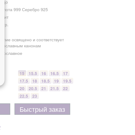
льцо
золота 999 Серебро 925
анит
3 гр.
делие освящено и соответствует
авославным канонам
авославное
15
15.5
16
16.5
17
17.5
18
18.5
19
19.5
20
20.5
21
21.5
22
22.5
23
Быстрый заказ
р