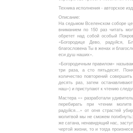
Техника исполнения - авторское из
Описание:
На седьмом Вселенском соборе цер
вниманием по 150 раз читать мол
обретет над собой особый Покро
«Богородице Дево, радуйся, Б
благословена Ты в женах и благосло
еси душ наших».
«Богородичным правилом» называю
три раза, а сто пятьдесят. Пон
количество повторений совершить
десять раз, затем останавливаю
наш») и приступают к чтению след
Мастера «» разработали удивитель
перебирать при чтении молитв
радуйся…» от огня страстей убир
молитвой мы не сможем погибнуть: 
же сатана, ненавидящий нас, заступ
чертой жизни, то и тогда произне