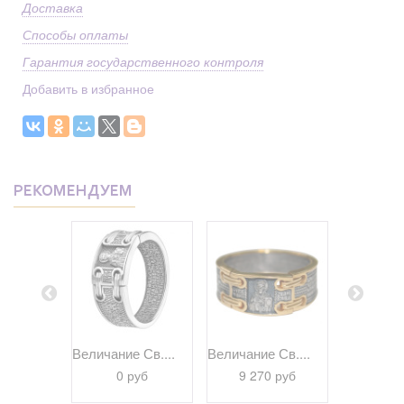
Доставка
Способы оплаты
Гарантия государственного контроля
Добавить в избранное
РЕКОМЕНДУЕМ
браз...
Величание Св....
Величание Св....
Псалом 22
 руб
0 руб
9 270 руб
9 69