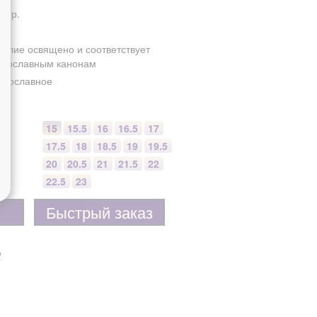
3 гр.
делие освящено и соответствует
авославным канонам
авославное
15
15.5
16
16.5
17
17.5
18
18.5
19
19.5
20
20.5
21
21.5
22
22.5
23
Быстрый заказ
р