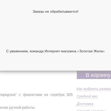
Средний вес
2.0
Шинка (мм)
2
Заказы не обрабатываются!
Из
Дополнительно
пр
Направление
Пр
3 420 руб
Размер в наличии
(Нажмите нужный)
С уважением, команда Интернет-магазина «Золотая Жила»
НИИ
ОТЗЫВЫ
В корзину
Как выбрать разме
иридона" с фианитами из серебра 925
Средний вес
Доставка
делие ручной работы.
Способы оплаты