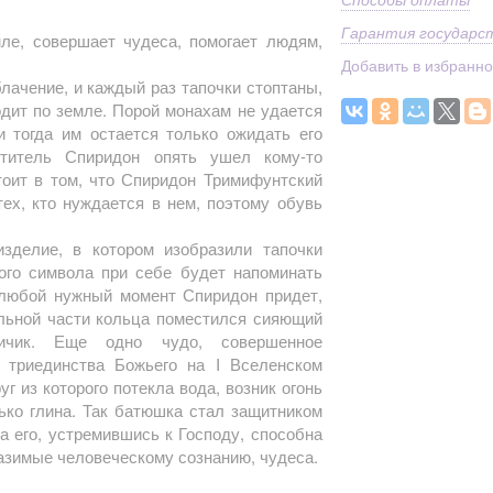
Гарантия государс
ле, совершает чудеса, помогает людям,
Добавить в избранн
лачение, и каждый раз тапочки стоптаны,
дит по земле. Порой монахам не удается
и тогда им остается только ожидать его
ятитель Спиридон опять ушел кому-то
тоит в том, что Спиридон Тримифунтский
тех, кто нуждается в нем, поэтому обувь
зделие, в котором изобразили тапочки
ого символа при себе будет напоминать
 любой нужный момент Спиридон придет,
альной части кольца поместился сияющий
пичик. Еще одно чудо, совершенное
о триединства Божьего на I Вселенском
уг из которого потекла вода, возник огонь
ько глина. Так батюшка стал защитником
а его, устремившись к Господу, способна
азимые человеческому сознанию, чудеса.