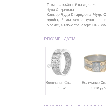
Текст, нанесённый на изделие:
Чудо Спиридона
Кольцо Чудо Спиридона "Чудо Сп
пробы, 2 мм
можно купить в на
Москве, а также транспортными ком
РЕКОМЕНДУЕМ
..
Кольцо "Образ...
Величание Св....
Величание Св..
3 500 руб
0 руб
9 270 руб