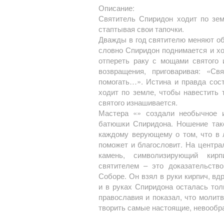
Описание:
Святитель Спиридон ходит по зем
стаптывая свои тапочки.
Дважды в год святителю меняют об
словно Спиридон поднимается и хо
отпереть раку с мощами святого 
возвращения, приговаривая: «Св
помогать…». Истина и правда сос
ходит по земле, чтобы навестить 
святого изнашивается.
Мастера «» создали необычное и
батюшки Спиридона. Ношение так
каждому верующему о том, что в
поможет и благословит. На центр
камень, символизирующий кир
святителем – это доказательств
Соборе. Он взял в руки кирпич, вдр
и в руках Спиридона осталась тол
православия и показал, что молитв
творить самые настоящие, невообр