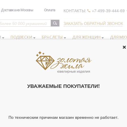
КОНТАКТЫ:
+7-499-39-444-69
Доставка из Москвы
Оплата
ЗАКАЗАТЬ ОБРАТНЫЙ ЗВОНОК
И
ПОДВЕСКИ
БРАСЛЕТЫ
ДЛЯ ЖЕНЩИН
ДЛЯ МУ
а серебряные
>
Кольцо Чудо Спиридона "Чудо Спиридона" с фианитами
КОЛЬЦО ЧУД
СПИРИДОНА"
УВАЖАЕМЫЕ ПОКУПАТЕЛИ!
СЕРЕБРА 925 
252092)
Артикул 252092
По техническим причинам магазин временно не работает.
Тип украшения
Ко
Вставка
Фи