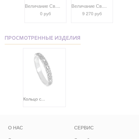
браз...
Величание Св....
Величание Св....
Псалом 22
 руб
0 руб
9 270 руб
9 69
ПРОСМОТРЕННЫЕ ИЗДЕЛИЯ
Кольцо с...
О НАС
СЕРВИС