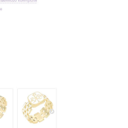
твенного контроля
ое