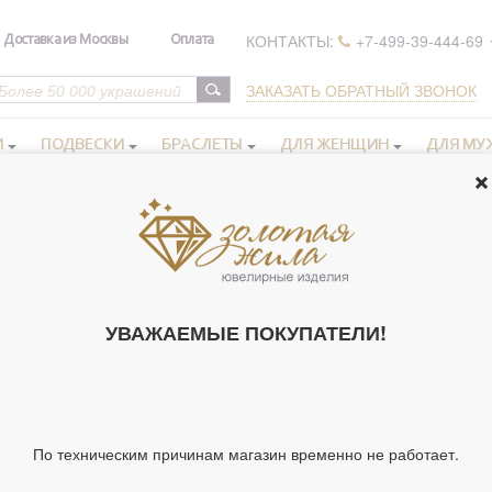
КОНТАКТЫ:
+7-499-39-444-69
Доставка из Москвы
Оплата
ЗАКАЗАТЬ ОБРАТНЫЙ ЗВОНОК
И
ПОДВЕСКИ
БРАСЛЕТЫ
ДЛЯ ЖЕНЩИН
ДЛЯ МУ
а серебряные
>
Кольцо "Семья" из серебра 925 пробы
КОЛЬЦО "СЕМ
ПРОБЫ (АРТ. 
УВАЖАЕМЫЕ ПОКУПАТЕЛИ!
Артикул 227676
Тип украшения
Ко
Материал
Се
По техническим причинам магазин временно не работает.
Вставка
Бе
Бо