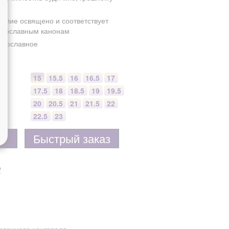
делие освящено и соответствует
авославным канонам
авославное
15
15.5
16
16.5
17
17.5
18
18.5
19
19.5
20
20.5
21
21.5
22
22.5
23
Быстрый заказ
р