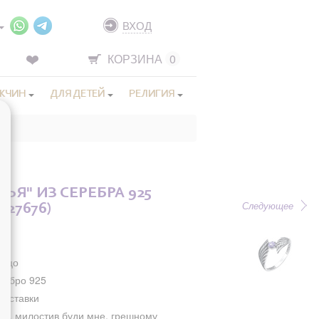
ВХОД
КОРЗИНА
0
ЖЧИН
ДЛЯ ДЕТЕЙ
РЕЛИГИЯ
ЬЯ" ИЗ СЕРЕБРА 925
Следующее
227676)
льцо
ребро 925
з вставки
же, милостив буди мне, грешному