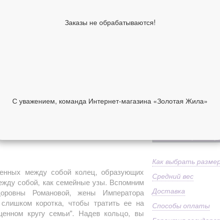
Молитва
...
Из
Заказы не обрабатываются!
Дополнительно
пр
Направление
Пр
10 790 руб
Размер в наличии
(Нажмите нужный)
С уважением, команда Интернет-магазина «Золотая Жила»
НИИ
ОТЗЫВЫ
В корзину
бы.
Как выбрать разме
тенных между собой колец, образующих
Средний вес
ежду собой, как семейные узы. Вспомним
Доставка
оровны Романовой, жены Императора
ь слишком коротка, чтобы тратить ее на
Способы оплаты
щенном кругу семьи". Надев кольцо, вы