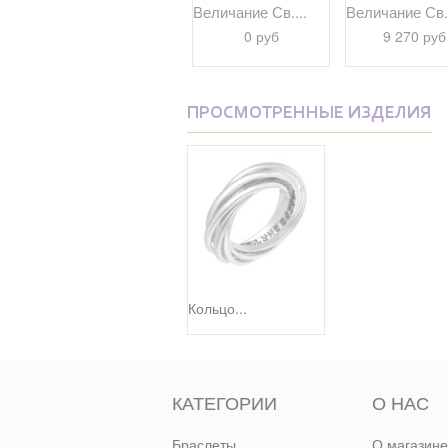
..
Кольцо "Образ...
Величание Св....
Величание Св..
3 500 руб
0 руб
9 270 руб
ПРОСМОТРЕННЫЕ ИЗДЕЛИЯ
Кольцо...
КАТЕГОРИИ
О НАС
Браслеты
О магазине