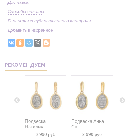
Доставка
Способы оплаты
Гарантия государственного контроля
Добавить в избранное
РЕКОМЕНДУЕМ
Дария...
Подвеска
Подвеска Анна
Подвеска
Наталия...
Св....
Даниил...
 руб
2 990 руб
2 990 руб
2 99