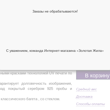
Ширина киота,
20
см
Заказы не обрабатываются!
Высота киота,
24
см
Образы по
Се
лику
чу
Имя
Се
Ма
92
Дополнительно
С уважением, команда Интернет-магазина «Золотая Жила»
Пр
ст
НИИ
ОТЗЫВЫ
9 700 руб
ными красками технологией UV печати по
В корзину
арантирует долговечность изображения,
клад покрытый серебром 925 пробы и
Средний вес
Доставка
 классического багета , со стеклом.
Способы оплаты