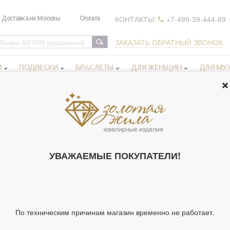
КОНТАКТЫ:
+7-499-39-444-69
Доставка из Москвы
Оплата
ЗАКАЗАТЬ ОБРАТНЫЙ ЗВОНОК
И
ПОДВЕСКИ
БРАСЛЕТЫ
ДЛЯ ЖЕНЩИН
ДЛЯ МУ
 иконы в серебряном окладе
Мужские именные иконы
>
>
Икона
 см арт.171740
ИКОНА ОСВЯ
УВАЖАЕМЫЕ ПОКУПАТЕЛИ!
САРОВСКИЙ
ЧУДОТВОРЕЦ"
АРТ.171740 (А
Артикул 171740
По техническим причинам магазин временно не работает.
Тип украшения
Ик