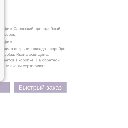
рафим Саровский преподобный,
дотворец
рафим
териал покрытия оклада - серебро
5 пробы. Икона освящена.
одается в коробке. На обратной
ороне иконы сертификат.
Быстрый заказ