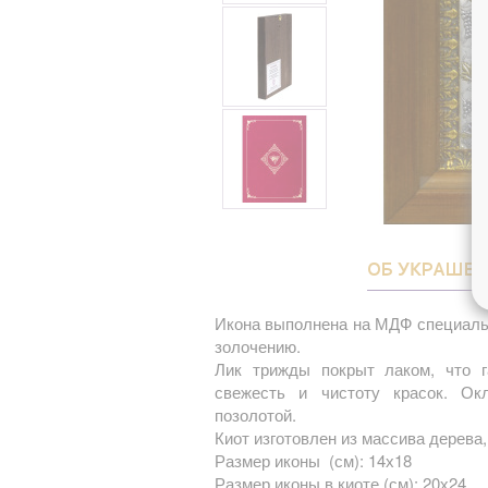
ОБ УКРАШЕ
Икона выполнена на МДФ специаль
золочению.
Лик трижды покрыт лаком, что г
свежесть и чистоту красок. О
позолотой.
Киот изготовлен из массива дерева,
Размер иконы (см): 14х18
Размер иконы в киоте (см): 20х24