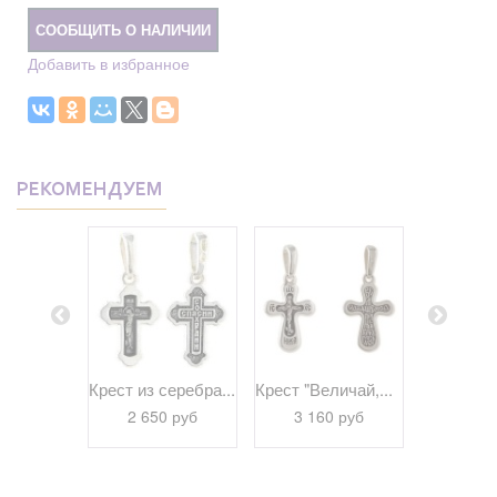
СООБЩИТЬ О НАЛИЧИИ
Добавить в избранное
РЕКОМЕНДУЕМ
еребра...
Крест из серебра...
Крест "Величай,...
Крест "Го
 руб
2 650 руб
3 160 руб
3 16