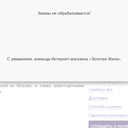
Вставка
Без
Заказы не обрабатываются!
Покрытие
Ро
Средний вес
1.3
Ширина, см
1,4
Высота, см
2,8
Коллекция
Эп
Направление
Пр
Ширина (см)
1, 
С уважением, команда Интернет-магазина «Золотая Жила»
Проба
Ag 
НИИ
ОТЗЫВЫ
Высота
2.8
1 310 руб
 родиевым покрытием
можно купить в
вкой по Москве, а также транспортными
Средний вес
.
Доставка
Способы оплаты
Гарантия государс
СООБЩИТЬ О НАЛ