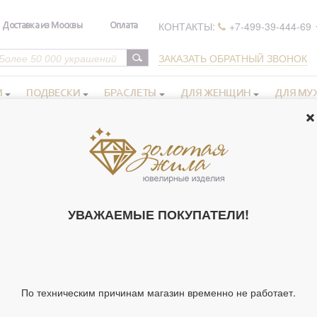
КОНТАКТЫ:
+7-499-39-444-69
Доставка из Москвы
Оплата
ЗАКАЗАТЬ ОБРАТНЫЙ ЗВОНОК
И
ПОДВЕСКИ
БРАСЛЕТЫ
ДЛЯ ЖЕНЩИН
ДЛЯ МУ
серебряные
>
Крест из серебра 925 пробы с родиевым покрытием
КРЕСТ ИЗ СЕ
РОДИЕВЫМ П
УВАЖАЕМЫЕ ПОКУПАТЕЛИ!
44403)
Артикул 44403
Тип украшения
Кре
По техническим причинам магазин временно не работает.
Материал
Се
Цвет металла
Бе