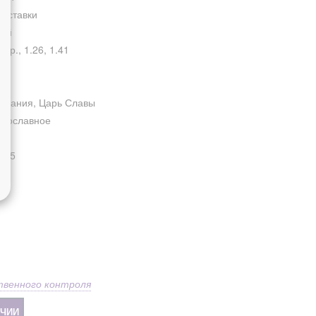
 вставки
дий
1 гр., 1.26, 1.41
ифания, Царь Славы
авославное
1.4
925
, 2
твенного контроля
ИЧИИ