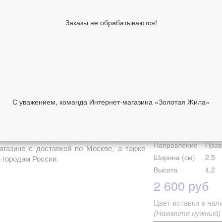
Вставка
Фиан
Покрытие
Черн
Заказы не обрабатываются!
Средний вес
3.67,
Высота с
42.0
кольцом, мм
Ширина, мм
25.0
Название
Спас
молитвы
Госп
С уважением, команда Интернет-магазина «Золотая Жила»
Молитва
спас
НИИ
ОТЗЫВЫ
и со
Коллекция
Спас
тами из серебра 925 пробы с чернением
Направление
Прав
агазине с доставкой по Москве, а также
Ширина (см)
2.5
 городам России.
Высота
4.2
2 600 руб
Цвет вставк
(Нажмите нужный)