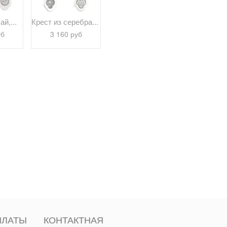
й,...
Крест из серебра...
Крест "Господи,...
Крест "Госп
уб
3 160 руб
3 160 руб
4 910 
ПЛАТЫ
КОНТАКТНАЯ