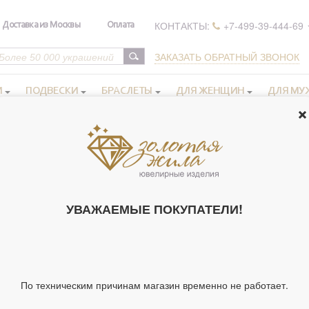
КОНТАКТЫ:
+7-499-39-444-69
Доставка из Москвы
Оплата
ЗАКАЗАТЬ ОБРАТНЫЙ ЗВОНОК
И
ПОДВЕСКИ
БРАСЛЕТЫ
ДЛЯ ЖЕНЩИН
ДЛЯ МУ
серебряные
>
Крест "Спаси и сохрани" с фианитами из серебра 925 п
КРЕСТ "СПАС
ФИАНИТАМИ 
УВАЖАЕМЫЕ ПОКУПАТЕЛИ!
С ЧЕРНЕНИЕМ 
Артикул 226635
Тип
Крес
украшения
По техническим причинам магазин временно не работает.
Материал
Сере