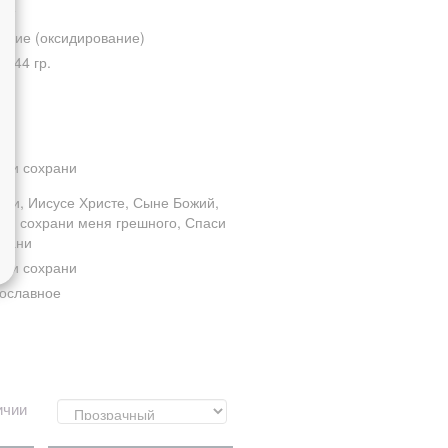
ит
ение (оксидирование)
 3,44 гр.
0
0
и и сохрани
оди, Иисусе Христе, Сыне Божий,
и и сохрани меня грешного, Спаси
храни
и и сохрани
ославное
и в наличии