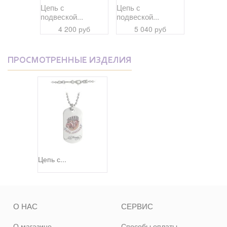
ное...
Цепь с
Цепь с
Безукориз
подвеской...
подвеской...
 руб
36 11
4 200 руб
5 040 руб
ПРОСМОТРЕННЫЕ ИЗДЕЛИЯ
Цепь с...
О НАС
СЕРВИС
О магазине
Способы оплаты