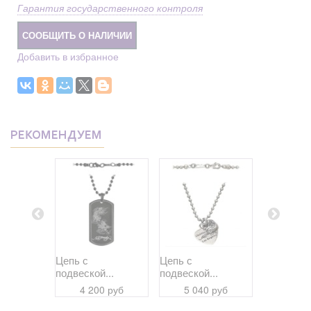
Гарантия государственного контроля
СООБЩИТЬ О НАЛИЧИИ
Добавить в избранное
РЕКОМЕНДУЕМ
ное...
Цепь с
Цепь с
Безукориз
подвеской...
подвеской...
 руб
36 11
4 200 руб
5 040 руб