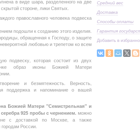
лнена в виде шара, разделенного на две
Средний вес
а скрытой стороне, лики Святых.
Доставка
аждого православного человека подвеска
Способы оплаты
ением подошли к созданию этого изделия.
Гарантия государс
ородицы, обращенная к Господу, о защите
Добавить в избранн
 невероятной любовью и трепетом ко всем
ю подвеску, которая состоит из двух
инке образ иконы Божией Матери
онии.
творение и безмятежность. Верность,
ая поддержка и напоминание о вашей
она Божией Матери "Семистрельная" и
 серебра 925 пробы с чернением.
можно
ине с доставкой по Москве, а также
 городам России.