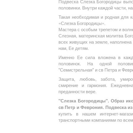
Подвеска Слезка Богородицы выпо
половинки. Внутри каждой части, н
Такая необходимая и родная для к
«Слезка Богородицы».
Мастера с особым трепетом и волн
Слезная, материнская молитва Бог
всех живущих на земле, наполнена
нам, Ее детям.
Именно Ее сила вложена в кажду
половинок. На одной полов
"Семистрельная" и св Петра и Февр
Защита, любовь, забота, умиро
смирение и гармония. Ежедневн
преданности вере.
"Слезка Богородицы". Образ ик
св Петр и Феврония. Подвеска из
купить в нашем интернет-магаз
транспортными компаниями по всем