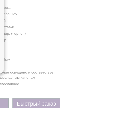
двеска
ребро 925
лый
з вставки
сидир. (чернен)
4 гр.
м*3мм
делие освящено и соответствует
авославным канонам
авославное
Быстрый заказ