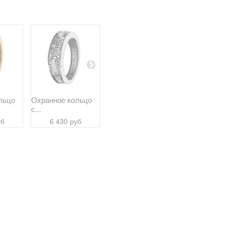
льцо
Охранное кольцо
Святой Спиридон...
Именной
с...
перстень...
6 550 руб
уб
6 430 руб
10 800