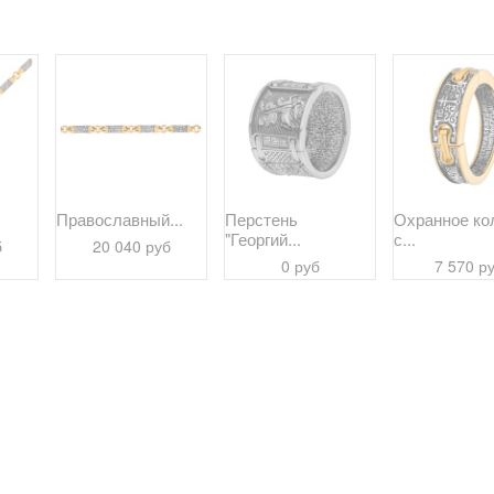
Православный...
Перстень
Охранное ко
"Георгий...
с...
б
20 040 руб
0 руб
7 570 р