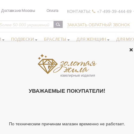
КОНТАКТЫ:
+7-499-39-444-69
Доставка из Москвы
Оплата
ЗАКАЗАТЬ ОБРАТНЫЙ ЗВОНОК
И
ПОДВЕСКИ
БРАСЛЕТЫ
ДЛЯ ЖЕНЩИН
ДЛЯ МУ
 ручной работы
>
"Слезка Богородицы". Образ икона Божией Матери 
м.
"СЛЕЗКА БО
УВАЖАЕМЫЕ ПОКУПАТЕЛИ!
ИКОНА БОЖ
"СЕМИСТРЕЛЬ
ФЕВРОНИЯ. 
925 ПРОБЫ С
227318)
По техническим причинам магазин временно не работает.
Артикул 227318