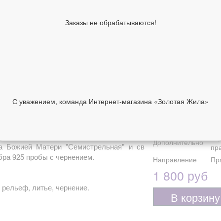
Тип украшения
По
Заказы не обрабатываются!
Материал
Се
Цвет металла
Бе
Вставка
Бе
Покрытие
Ок
Средний вес
1,5
Высота, мм
15
Ширина, мм
5
С уважением, команда Интернет-магазина «Золотая Жила»
Ушко, мм
6м
НИИ
ОТЗЫВЫ
Диаметр, мм
5
Из
Дополнительно
а Божией Матери "Семистрельная" и св
пр
бра 925 пробы с чернением.
Направление
Пр
1 800 руб
рельеф, литье, чернение.
В корзину