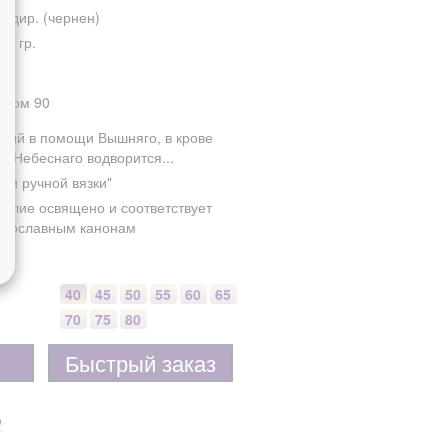
сидир. (чернен)
00 гр.
алом 90
вый в помощи Вышняго, в крове
га Небеснаго водворится...
епи ручной вязки"
делие освящено и соответствует
авославным канонам
40
45
50
55
60
65
70
75
80
Быстрый заказ
р