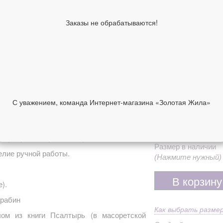
Покрытие
Ок
Средний вес
93,
Заказы не обрабатываются!
Ширина, см
5,5
Название
Пс
молитвы
Жи
Молитва
Бо
Коллекция
"Ц
С уважением, команда Интернет-магазина «Золотая Жила»
Из
Дополнительно
пр
НИИ
ОТЗЫВЫ
28 200 руб
серебра 925 пробы с чернением.
Размер в наличии
елие ручной работы.
(Нажмите нужный)
В корзину
).
арабин
Как выбрать разме
ом из книги Псалтырь (в масоретской