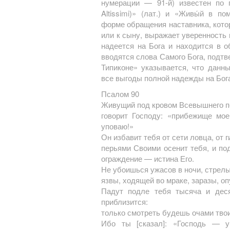
нумерации — 91-й) известен по пе
Altissimi)» (лат.) и «Живы́й в п
форме обращения наставника, котор
или к сыну, выражает уверенность 
надеется на Бога и находится в 
вводятся слова Самого Бога, подт
Типиконе» указывается, что данн
все выгоды полной надежды на Бог
Псалом 90
Живущий под кровом Всевышнего по
говорит Господу: «прибежище мое
уповаю!»
Он избавит тебя от сети ловца, от 
перьями Своими осенит тебя, и по
ограждение — истина Его.
Не убоишься ужасов в ночи, стрелы
язвы, ходящей во мраке, заразы, о
Падут подле тебя тысяча и деся
приблизится:
только смотреть будешь очами тво
Ибо ты [сказал]: «Господь — у