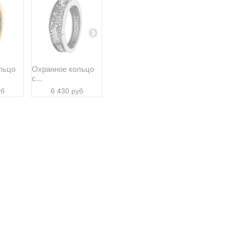
льцо
Охранное кольцо
Святой Спиридон...
Именной
с...
перстень...
6 550 руб
уб
6 430 руб
10 800