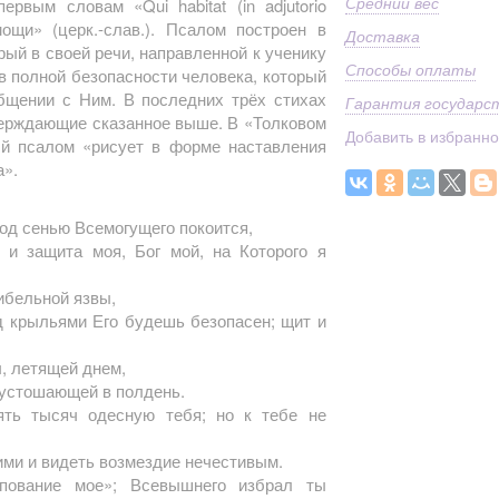
Средний вес
рвым словам «Qui habitat (in adjutorio
омощи» (церк.-слав.). Псалом построен в
Доставка
ый в своей речи, направленной к ученику
Способы оплаты
в полной безопасности человека, который
общении с Ним. В последних трёх стихах
Гарантия государс
верждающие сказанное выше. В «Толковом
Добавить в избранн
ый псалом «рисует в форме наставления
а».
д сенью Всемогущего покоится,
 и защита моя, Бог мой, на Которого я
гибельной язвы,
д крыльями Его будешь безопасен; щит и
, летящей днем,
пустошающей в полдень.
ть тысяч одесную тебя; но к тебе не
ими и видеть возмездие нечестивым.
пование мое»; Всевышнего избрал ты