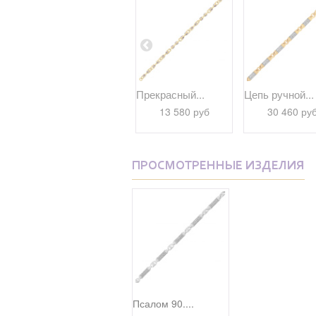
..
Величание Св....
Прекрасный...
Цепь ручной...
0 руб
13 580 руб
30 460 ру
ПРОСМОТРЕННЫЕ ИЗДЕЛИЯ
Псалом 90....