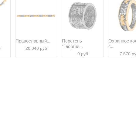
Православный...
Перстень
Охранное ко
"Георгий...
с...
б
20 040 руб
0 руб
7 570 р