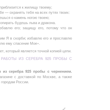
 приблизится к жилищу твоему;
бе — охранять тебя на всех путях твоих:
нешься о камень ногою твоею;
попирать будешь льва и дракона.
збавлю его; защищу его, потому что он
ним Я в скорби; избавлю его и прославлю
явлю ему спасение Мое».
т, который является точной копией цепи.
 РАБОТЫ ИЗ СЕРЕБРА 925 ПРОБЫ С
 из серебра 925 пробы с чернением.
агазине с доставкой по Москве, а также
 городам России.