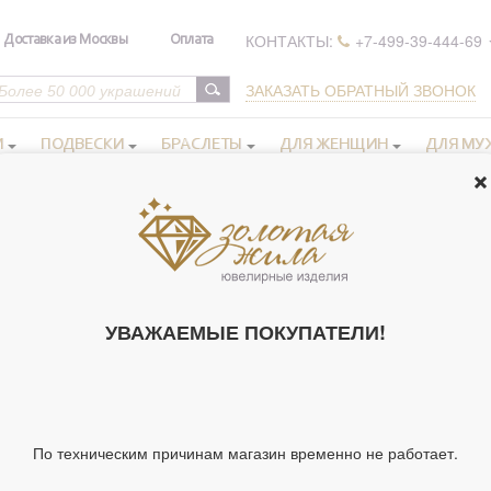
КОНТАКТЫ:
+7-499-39-444-69
Доставка из Москвы
Оплата
ЗАКАЗАТЬ ОБРАТНЫЙ ЗВОНОК
И
ПОДВЕСКИ
БРАСЛЕТЫ
ДЛЯ ЖЕНЩИН
ДЛЯ МУ
 ручной работы
>
Псалом 90. Цепь ручной работы из серебра 925 про
ПСАЛОМ 90.
ИЗ СЕРЕБРА 
УВАЖАЕМЫЕ ПОКУПАТЕЛИ!
ЧЕРНЕНИЕМ. (
Артикул 154895
Тип украшения
Це
По техническим причинам магазин временно не работает.
Материал
Се
Цвет металла
Бе