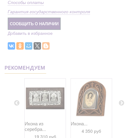
Способы оплаты
Гарантия государственного контроля
СООБЩИТЬ О НАЛИЧИИ
Добавить в избранное
РЕКОМЕНДУЕМ
 Якорь...
Икона из
Икона...
Икона Каз
серебра...
 руб
4 350 руб
4 77
19 310 руб