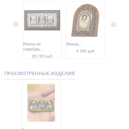
 Якорь...
Икона из
Икона...
Икона Каз
серебра...
 руб
4 350 руб
4 77
20 160 руб
ПРОСМОТРЕННЫЕ ИЗДЕЛИЯ