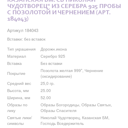
КАЗАНСКАЯ БМ. СВ НИКОЛАЙ
ЧУДОТВОРЕЦ" ИЗ СЕРЕБРА 925 ПРОБЫ
С ПОЗОЛОТОЙ И ЧЕРНЕНИЕМ (АРТ.
184043)
Артикул 184043
Вставки: без вставок
Тип украшения
Дорожн.икона
Материал
Серебро 925
Вставка
Без вставки
Позолота желтая 999*, Чернение
Покрытие
(оксидирование)
Средний вес
25,0 гр.
Высота, мм
25.00
Ширина, мм
52.00
Образы по
Образы Богородицы, Образы Святых,
лику
Образы Спасителя
Святые лики/
Николай Чудотворец, Казанская БМ,
символы
Господь Вседержитель