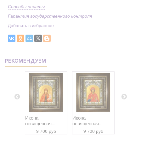
Способы оплаты
Гарантия государственного контроля
Добавить в избранное
РЕКОМЕНДУЕМ
Икона
Икона
Икона
я...
освященная...
освященная...
освященна
 руб
9 700 руб
9 700 руб
9 70