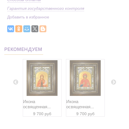
Гарантия государственного контроля
Добавить в избранное
РЕКОМЕНДУЕМ
Икона
Икона
Икона
я...
освященная...
освященная...
освященна
 руб
9 700 руб
9 700 руб
9 70