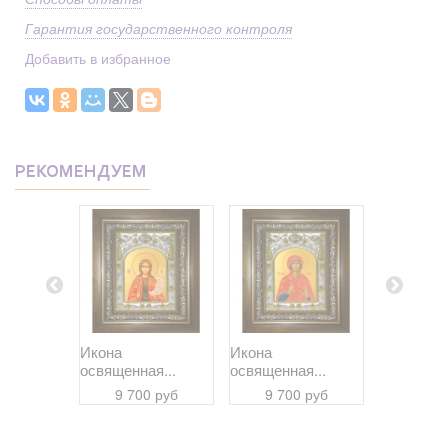
Гарантия государственного контроля
Добавить в избранное
РЕКОМЕНДУЕМ
Икона
Икона
Икона
я...
освященная...
освященная...
освященна
 руб
9 700 руб
9 700 руб
9 70