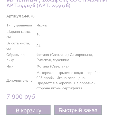
МУЧЕНИЦА", 18X24 СМ, СО СТРАЗАМИ
АРТ.244076 (АРТ. 244076)
Артикул 244076
Тип украшения
Икона
Ширина киота,
18
см
Высота киота,
24
см
Образы по
Фотина (Светлана) Самаряныня,
лику
Римская, мученица
Имя
Фотина (Светлана)
Материал покрытия оклада - серебро
925 пробы. Икона освящена.
Дополнительно
Продается в коробке. На обратной
стороне иконы сертификат.
7 900 руб
Быстрый заказ
В корзину