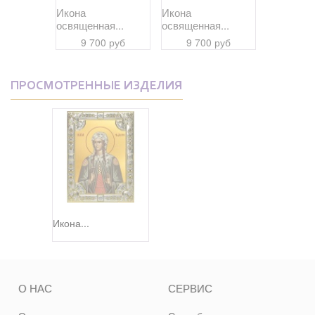
Икона
Икона
Икона
я...
освященная...
освященная...
освященна
 руб
9 700 руб
9 700 руб
9 70
ПРОСМОТРЕННЫЕ ИЗДЕЛИЯ
Икона...
О НАС
СЕРВИС