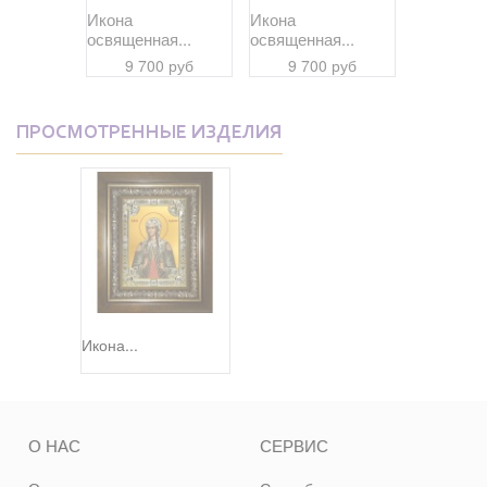
Икона
Икона
Икона
я...
освященная...
освященная...
освященна
 руб
9 700 руб
9 700 руб
9 70
ПРОСМОТРЕННЫЕ ИЗДЕЛИЯ
Икона...
О НАС
СЕРВИС