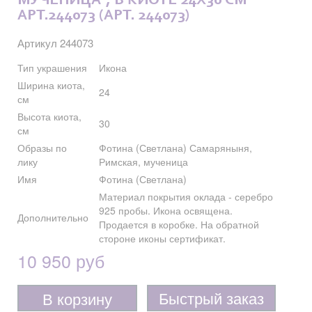
МУЧЕНИЦА", В КИОТЕ 24X30 СМ
АРТ.244073 (АРТ. 244073)
Артикул 244073
Тип украшения
Икона
Ширина киота,
24
см
Высота киота,
30
см
Образы по
Фотина (Светлана) Самаряныня,
лику
Римская, мученица
Имя
Фотина (Светлана)
Материал покрытия оклада - серебро
925 пробы. Икона освящена.
Дополнительно
Продается в коробке. На обратной
стороне иконы сертификат.
10 950 руб
Быстрый заказ
В корзину