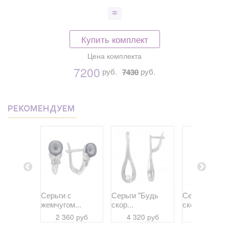
Купить комплект
Цена комплекта
7200
руб.
руб.
7430
РЕКОМЕНДУЕМ
с
Серьги с
Серьги "Будь
Серьги "Буд
...
жемчугом...
скор...
скор...
0 руб
2 360 руб
4 320 руб
3 960 ру