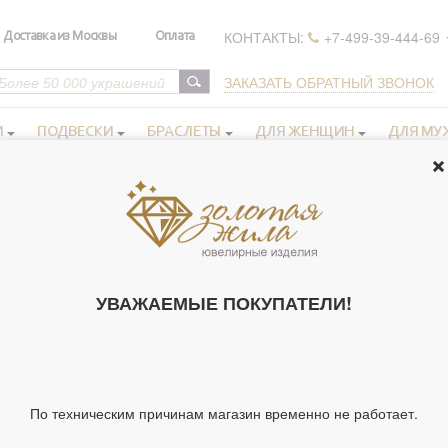
КОНТАКТЫ:
+7-499-39-444-69
Доставка из Москвы
Оплата
ЗАКАЗАТЬ ОБРАТНЫЙ ЗВОНОК
И
ПОДВЕСКИ
БРАСЛЕТЫ
ДЛЯ ЖЕНЩИН
ДЛЯ МУ
ые приборы
>
Ложка из серебра 925 пробы цвет металла белый 22.04 
ЛОЖКА ИЗ СЕ
МЕТАЛЛА БЕЛЫ
УВАЖАЕМЫЕ ПОКУПАТЕЛИ!
238508)
Артикул 238508
Вставки:
По техническим причинам магазин временно не работает.
Тип украшения
Материал