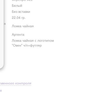
Белый
Без вставки
22.04 гр.
елия
Ложка чайная
Аргента
Ложка чайная с логотипом
"Овен" ч/п+футляр
твенного контроля
ое