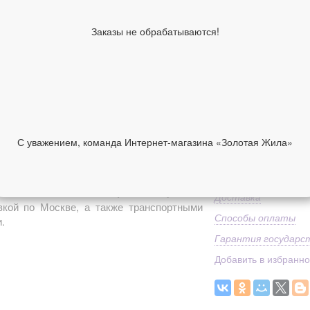
Цвет металла
Заказы не обрабатываются!
Вставка
Средний вес
Классификация изд
от производителя
Коллекция
Дополнительно
С уважением, команда Интернет-магазина «Золотая Жила»
13 780 руб
НИИ
ОТЗЫВЫ
Средний вес
 металла белый 22.04 гр.
можно купить в
Доставка
вкой по Москве, а также транспортными
Способы оплаты
.
Гарантия государс
Добавить в избранн