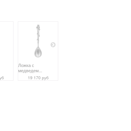
Ложка с
Ложка из серебра...
Ложка из се
медведем...
7 950 руб
18 410
уб
19 170 руб