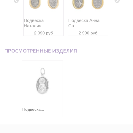
Дария...
Подвеска
Подвеска Анна
Подвеска
Наталия...
Св....
Даниил...
 руб
2 990 руб
2 990 руб
2 99
ПРОСМОТРЕННЫЕ ИЗДЕЛИЯ
Подвеска...