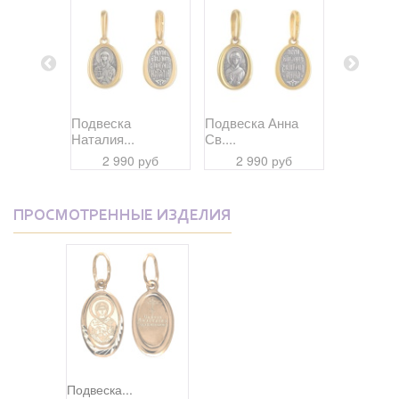
Дария...
Подвеска
Подвеска Анна
Подвеска
Наталия...
Св....
Даниил...
 руб
2 990 руб
2 990 руб
2 99
ПРОСМОТРЕННЫЕ ИЗДЕЛИЯ
Подвеска...