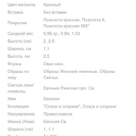
Цвет металла
Красный
Вставка
Без вставки
Позолота красная, Позолота К,
Покрытие
Позолота красная 585*
Средний вес
0.96 гр., 0.84, 1.02
Высота (см)
2, 2.5
Ширина, см
1,1
Высота, см
2,5
Форма
Овал мал.
Образы по
Образы Женские именные, Образы
лику
Святых
Святые лики/
Евгения Римская прп. Св.
символы
Имя
Евгения
Коллекция
"Спаси и сохрани", Спаси и сохрани
Направление
Православное
Имена (Лики)
Евгения Св.
Ширина (см)
1, 1.1