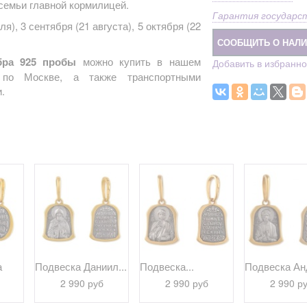
 семьи главной кормилицей.
Гарантия государс
), 3 сентября (21 августа), 5 октября (22
СООБЩИТЬ О НАЛ
бра 925 пробы
можно купить в нашем
Добавить в избранн
й по Москве, а также транспортными
.
а
Подвеска Даниил...
Подвеска...
Подвеска Анд
2 990 руб
2 990 руб
2 990 р