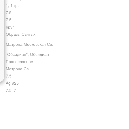
1, 1 гр.
7.5
7,5
Круг
Образы Святых
Матрона Московская Св.
"Обсидиан", Обсидиан
Православное
Матрона Св.
7.5
Ag 925
7.5, 7