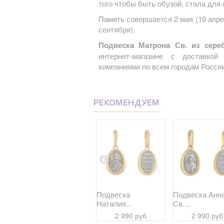
того чтобы быть обузой, стала для
Память совершается 2 мая (19 апреля
сентября).
Подвеска Матрона Св. из сере
интернет-магазине с доставко
компаниями по всем городам России
РЕКОМЕНДУЕМ
Подвеска Дария...
Подвеска
Подвеска Анн
Наталия...
Св....
2 990 руб
2 990 руб
2 990 руб