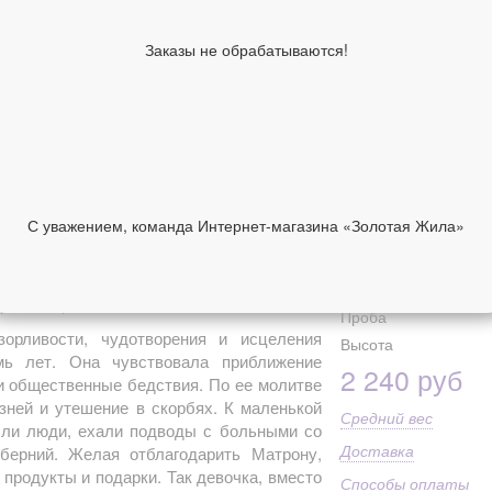
Средний вес
Ширина, см
Заказы не обрабатываются!
Высота, см
Форма
Образы по лику
Святые лики/
символы
Коллекция
С уважением, команда Интернет-магазина «Золотая Жила»
Направление
НИИ
ОТЗЫВЫ
Имена (Лики)
Ширина (см)
бра 925 пробы
Проба
зорливости, чудотворения и исцеления
Высота
ь лет. Она чувствовала приближение
2 240 руб
и общественные бедствия. По ее молитве
зней и утешение в скорбях. К маленькой
Средний вес
Шли люди, ехали подводы с больными со
Доставка
уберний. Желая отблагодарить Матрону,
продукты и подарки. Так девочка, вместо
Способы оплаты