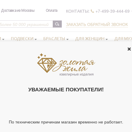
КОНТАКТЫ:
+7-499-39-444-69
Доставка из Москвы
Оплата
ЗАКАЗАТЬ ОБРАТНЫЙ ЗВОНОК
И
ПОДВЕСКИ
БРАСЛЕТЫ
ДЛЯ ЖЕНЩИН
ДЛЯ МУ
 иконы серебряные
>
Подвеска Матрона Св. из серебра 925 пробы
ПОДВЕСКА МА
925 ПРОБЫ (А
УВАЖАЕМЫЕ ПОКУПАТЕЛИ!
Артикул 126203
Тип украшения
Материал
По техническим причинам магазин временно не работает.
Покрытие