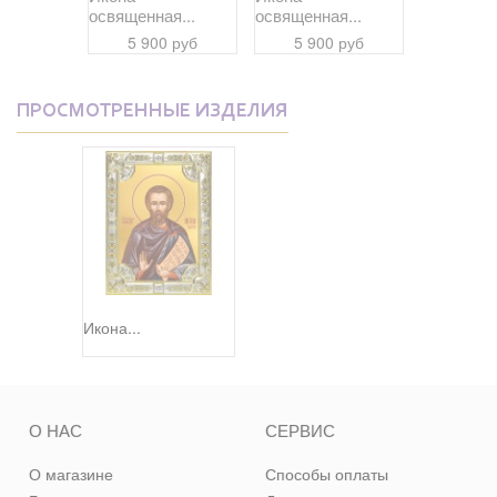
я...
освященная...
освященная...
освященна
 руб
5 900 руб
5 900 руб
5 90
ПРОСМОТРЕННЫЕ ИЗДЕЛИЯ
Икона...
О НАС
СЕРВИС
О магазине
Способы оплаты