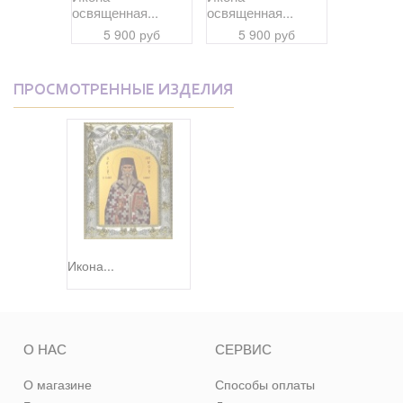
я...
освященная...
освященная...
освященна
 руб
5 900 руб
5 900 руб
5 90
ПРОСМОТРЕННЫЕ ИЗДЕЛИЯ
Икона...
О НАС
СЕРВИС
О магазине
Способы оплаты