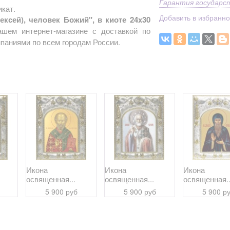
Гарантия государс
кат.
Добавить в избранн
ксей), человек Божий", в киоте 24x30
шем интернет-магазине с доставкой по
паниями по всем городам России.
Икона
Икона
Икона
освященная...
освященная...
освященная..
5 900 руб
5 900 руб
5 900 р