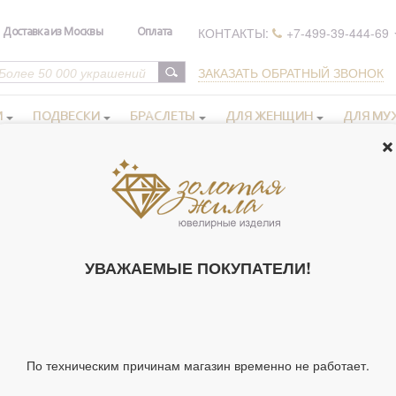
КОНТАКТЫ:
+7-499-39-444-69
Доставка из Москвы
Оплата
ЗАКАЗАТЬ ОБРАТНЫЙ ЗВОНОК
И
ПОДВЕСКИ
БРАСЛЕТЫ
ДЛЯ ЖЕНЩИН
ДЛЯ МУ
 иконы в серебряном окладе
Мужские именные иконы
>
>
Икона 
ИКОНА ОСВЯ
УВАЖАЕМЫЕ ПОКУПАТЕЛИ!
(АЛЕКСЕЙ), 
КИОТЕ 24X30 
171975)
Артикул 171975
По техническим причинам магазин временно не работает.
Тип украшения
Ик