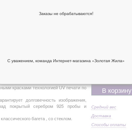
Ширина киота,
24
см
Заказы не обрабатываются!
Высота киота,
30
см
Образы по
Ал
лику
Имя
Ал
Ма
92
Дополнительно
С уважением, команда Интернет-магазина «Золотая Жила»
Пр
ст
НИИ
ОТЗЫВЫ
10 950 руб
ными красками технологией UV печати по
В корзину
арантирует долговечность изображения,
клад покрытый серебром 925 пробы и
Средний вес
Доставка
 классического багета , со стеклом.
Способы оплаты