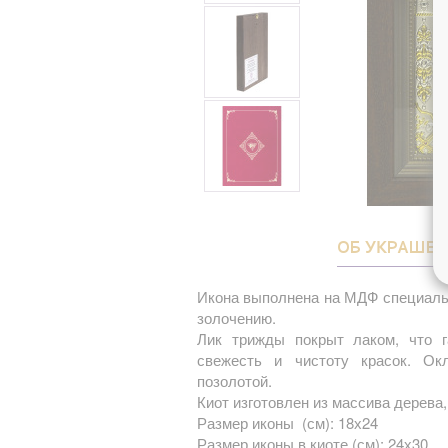
ОБ УКРАШЕ
Икона выполнена на МДФ специаль
золочению.
Лик трижды покрыт лаком, что г
свежесть и чистоту красок. О
позолотой.
Киот изготовлен из массива дерева,
Размер иконы (см): 18х24
Размер иконы в киоте (см): 24х30