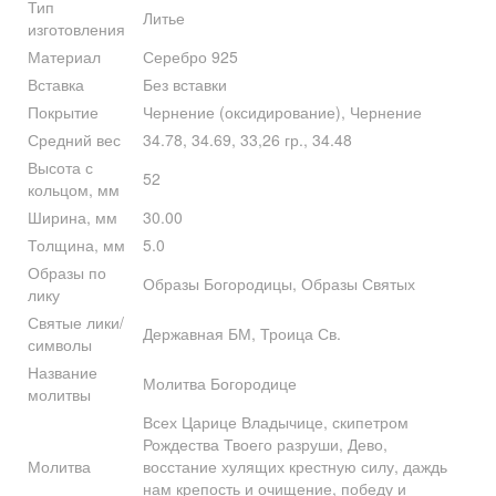
Тип
Литье
изготовления
Материал
Серебро 925
Вставка
Без вставки
Покрытие
Чернение (оксидирование), Чернение
Средний вес
34.78, 34.69, 33,26 гр., 34.48
Высота с
52
кольцом, мм
Ширина, мм
30.00
Толщина, мм
5.0
Образы по
Образы Богородицы, Образы Святых
лику
Святые лики/
Державная БМ, Троица Св.
символы
Название
Молитва Богородице
молитвы
Всех Царице Владычице, скипетром
Рождества Твоего разруши, Дево,
Молитва
восстание хулящих крестную силу, даждь
нам крепость и очищение, победу и