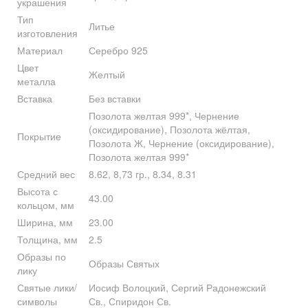
украшения
Тип
Литье
изготовления
Материал
Серебро 925
Цвет
Желтый
металла
Вставка
Без вставки
Позолота желтая 999*, Чернение
(оксидирование), Позолота жёлтая,
Покрытие
Позолота Ж, Чернение (оксидирование),
Позолота желтая 999*
Средний вес
8.62, 8,73 гр., 8.34, 8.31
Высота с
43.00
кольцом, мм
Ширина, мм
23.00
Толщина, мм
2.5
Образы по
Образы Святых
лику
Святые лики/
Иосиф Волоцкий, Сергий Радонежский
символы
Св., Спиридон Св.