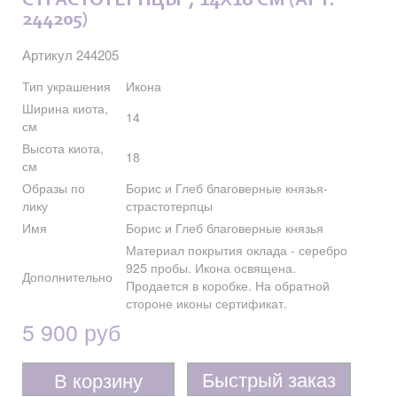
СТРАСТОТЕРПЦЫ", 14X18 СМ (АРТ.
244205)
Артикул 244205
Тип украшения
Икона
Ширина киота,
14
см
Высота киота,
18
см
Образы по
Борис и Глеб благоверные князья-
лику
страстотерпцы
Имя
Борис и Глеб благоверные князья
Материал покрытия оклада - серебро
925 пробы. Икона освящена.
Дополнительно
Продается в коробке. На обратной
стороне иконы сертификат.
5 900 руб
Быстрый заказ
В корзину