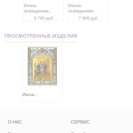
Икона
Икона
Икона
я...
освященная...
освященная...
освященна
 руб
9 700 руб
7 900 руб
10 95
ПРОСМОТРЕННЫЕ ИЗДЕЛИЯ
Икона...
О НАС
СЕРВИС