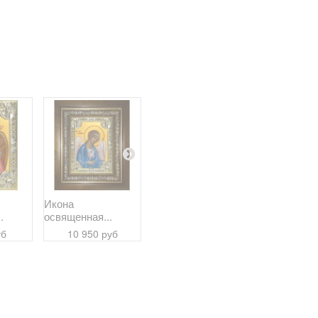
Икона
Икона
Икона
.
освященная...
освященная...
освященная
уб
10 950 руб
10 950 руб
9 700 