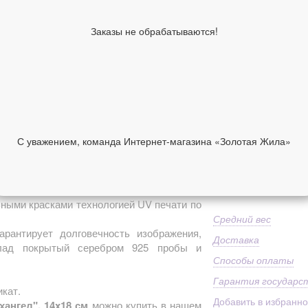
Высота киота,
18
см
Заказы не обрабатываются!
Образы по
Ва
лику
Имя
Ва
Ма
92
Дополнительно
Пр
ст
С уважением, команда Интернет-магазина «Золотая Жила»
5 900 руб
НИИ
ОТЗЫВЫ
В корзину
ными красками технологией UV печати по
Средний вес
арантирует долговечность изображения,
Доставка
клад покрытый серебром 925 пробы и
Способы оплаты
Гарантия государс
кат.
Добавить в избранн
ангел", 14x18 см
можно купить в нашем