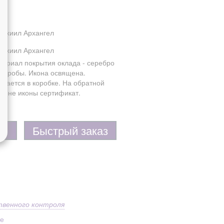
рахиил Архангел
рахиил Архангел
териал покрытия оклада - серебро
5 пробы. Икона освящена.
одается в коробке. На обратной
ороне иконы сертификат.
Быстрый заказ
твенного контроля
ое