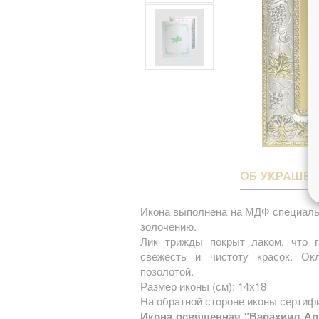
ОБ УКРАШЕ
Икона выполнена на МДФ специаль
золочению.
Лик трижды покрыт лаком, что г
свежесть и чистоту красок. О
позолотой.
Размер иконы (см): 14х18
На обратной стороне иконы сертифи
Икона освященная "Варахиил Арх