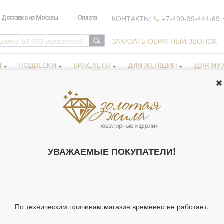
КОНТАКТЫ:
+7-499-39-444-69
Доставка из Москвы
Оплата
ЗАКАЗАТЬ ОБРАТНЫЙ ЗВОНОК
И
ПОДВЕСКИ
БРАСЛЕТЫ
ДЛЯ ЖЕНЩИН
ДЛЯ МУ
 иконы в серебряном окладе
Иконы Ангелов и Архангелов
>
>
Ик
ИКОНА ОСВЯ
УВАЖАЕМЫЕ ПОКУПАТЕЛИ!
АРХАНГЕЛ", 1
Артикул 244344
Тип украшения
Ик
По техническим причинам магазин временно не работает.
Ширина киота,
14
см