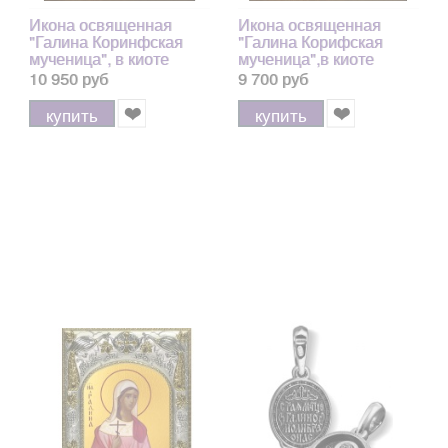
Икона освященная
Икона освященная
"Галина Коринфская
"Галина Корифская
мученица", в киоте
мученица",в киоте
24x30 см арт.243827
20x24 см
10 950 руб
9 700 руб
купить
купить