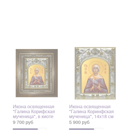
Икона освященная
Икона освященная
"Галина Корифская
"Галина Коринфская
мученица", в киоте
мученица", 14x18 см
20x24 см арт.243831
арт.243830
9 700 руб
5 900 руб