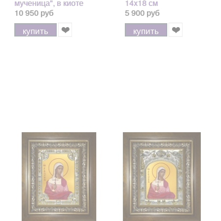
мученица", в киоте
14x18 см
24x30 см арт.243829
10 950 руб
5 900 руб
купить
купить