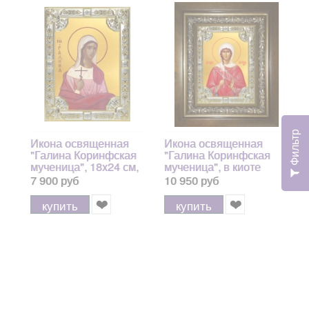
Фильтр
Икона освященная
Икона освященная
"Галина Коринфская
"Галина Коринфская
мученица", 18x24 см,
мученица", в киоте
со стразами
24x30 см
7 900 руб
10 950 руб
арт.243828
купить
купить