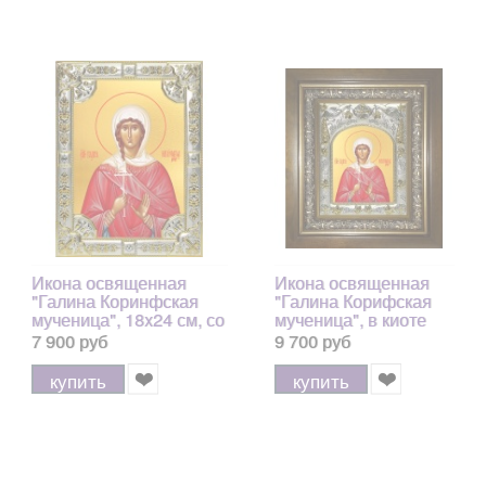
Икона освященная
Икона освященная
"Галина Коринфская
"Галина Корифская
мученица", 18x24 см, со
мученица", в киоте
стразами
20x24 см
7 900 руб
9 700 руб
купить
купить