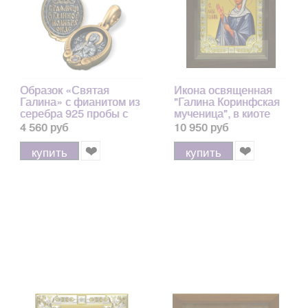
Образок «Святая
Икона освященная
Галина» с фианитом из
"Галина Коринфская
серебра 925 пробы с
мученица", в киоте
позолотой и чернением
24x30 см арт.172038
4 560 руб
10 950 руб
купить
купить