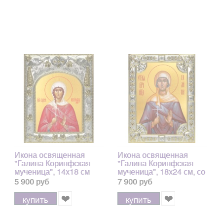
Икона освященная
Икона освященная
"Галина Коринфская
"Галина Коринфская
мученица", 14x18 см
мученица", 18x24 см, со
стразами арт.243832
5 900 руб
7 900 руб
купить
купить