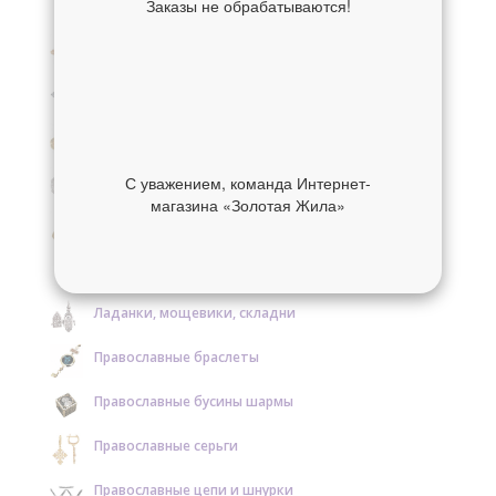
Заказы не обрабатываются!
Крестики нательные золотые
Крестики нательные серебряные
Образки и нательные иконы золотые
Образки и нательные иконы серебряные
С уважением, команда Интернет-
магазина «Золотая Жила»
Православные кольца золотые
Православные кольца серебряные
Ладанки, мощевики, складни
Православные браслеты
Православные бусины шармы
Православные серьги
Православные цепи и шнурки