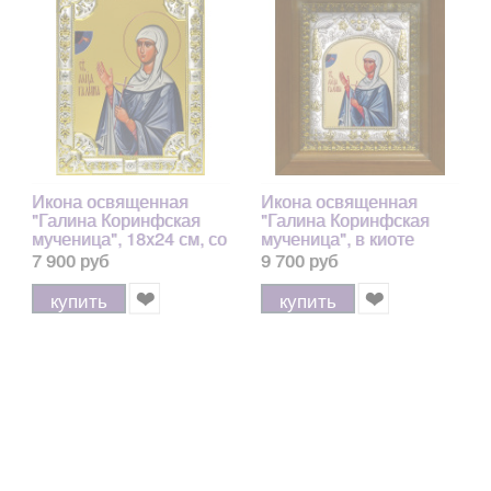
Икона освященная
Икона освященная
"Галина Коринфская
"Галина Коринфская
мученица", 18x24 см, со
мученица", в киоте
стразами арт.171881
20x24 см
7 900 руб
9 700 руб
купить
купить