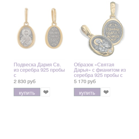
Подвеска Дария Св.
Образок «Святая
из серебра 925 пробы
Дарья» с фианитом из
с
серебра 925 пробы с
позолотой и чернением
2 830 руб
5 170 руб
купить
купить