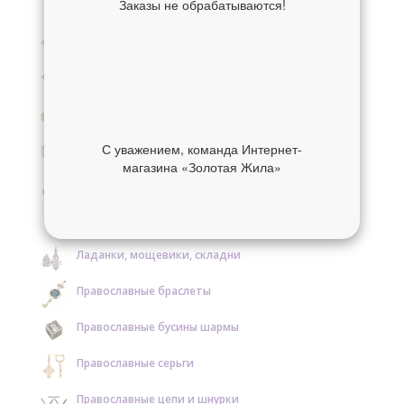
Заказы не обрабатываются!
Крестики нательные золотые
Крестики нательные серебряные
Образки и нательные иконы золотые
Образки и нательные иконы серебряные
С уважением, команда Интернет-
магазина «Золотая Жила»
Православные кольца золотые
Православные кольца серебряные
Ладанки, мощевики, складни
Православные браслеты
Православные бусины шармы
Православные серьги
Православные цепи и шнурки