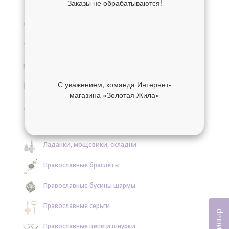
Заказы не обрабатываются!
Крестики нательные золотые
Крестики нательные серебряные
Образки и нательные иконы золотые
Образки и нательные иконы серебряные
С уважением, команда Интернет-
магазина «Золотая Жила»
Православные кольца золотые
Православные кольца серебряные
Ладанки, мощевики, складни
Православные браслеты
Православные бусины шармы
Православные серьги
Фильтр
Православные цепи и шнурки