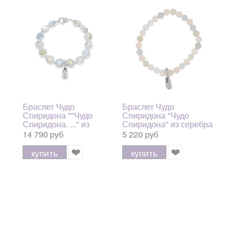
Браслет Чудо
Браслет Чудо
Спиридона ""Чудо
Спиридона "Чудо
Спиридона. ..." из
Спиридона" из серебра
серебра 925 пробы
925 пробы, 6 мм
14 790 руб
5 220 руб
купить
купить