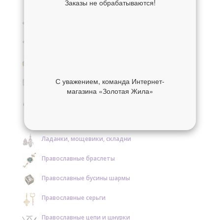
Заказы не обрабатываются!
Крестики нательные золотые
Крестики нательные серебряные
Образки и нательные иконы золотые
Образки и нательные иконы серебряные
С уважением, команда Интернет-
магазина «Золотая Жила»
Православные кольца золотые
Православные кольца серебряные
Ладанки, мощевики, складни
Православные браслеты
Православные бусины шармы
Православные серьги
Православные цепи и шнурки