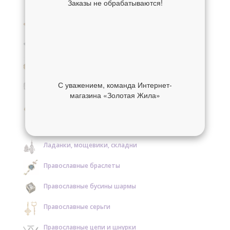
Заказы не обрабатываются!
Крестики нательные золотые
Крестики нательные серебряные
Образки и нательные иконы золотые
Образки и нательные иконы серебряные
С уважением, команда Интернет-
магазина «Золотая Жила»
Православные кольца золотые
Православные кольца серебряные
Ладанки, мощевики, складни
Православные браслеты
Православные бусины шармы
Православные серьги
Православные цепи и шнурки