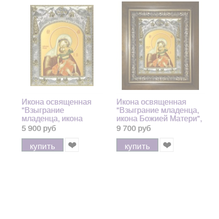
Икона освященная
Икона освященная
"Взыграние
"Взыграние младенца,
младенца, икона
икона Божией Матери",
Божией Матери",
в киоте 20x24 см
5 900 руб
9 700 руб
14x18 см арт.245135
арт.245136
купить
купить