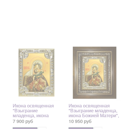
Икона освященная
Икона освященная
"Взыграние
"Взыграние младенца,
младенца, икона
икона Божией Матери",
Божией Матери",
в киоте 24x30 см
7 900 руб
10 950 руб
18x24 см, со стразами