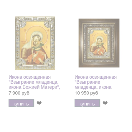
Икона освященная
Икона освященная
"Взыграние младенца,
"Взыграние
икона Божией Матери",
младенца, икона
18x24 см, со стразами
Божией Матери", в
7 900 руб
10 950 руб
арт.245137
киоте 24x30 см
арт.245138
купить
купить