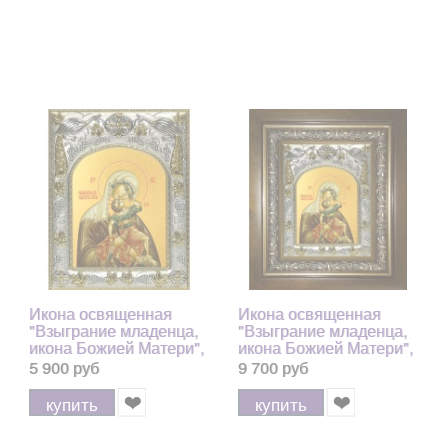
Икона освященная
Икона освященная
"Взыграние младенца,
"Взыграние младенца,
икона Божией Матери",
икона Божией Матери",
14x18 см
в киоте 20x24 см
5 900 руб
9 700 руб
купить
купить