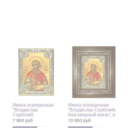
Икона освященная
Икона освященная
"Владислав
"Владислав Сербский,
Сербский,
благоверный князь", в
благоверный князь",
киоте 24x30 см
7 900 руб
10 950 руб
18x24 см, со стразами