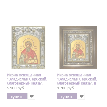
Икона освященная
Икона освященная
"Владислав Сербский,
"Владислав Сербский,
благоверный князь",
благоверный князь", в
14x18 см
киоте 20x24 см
5 900 руб
9 700 руб
купить
купить