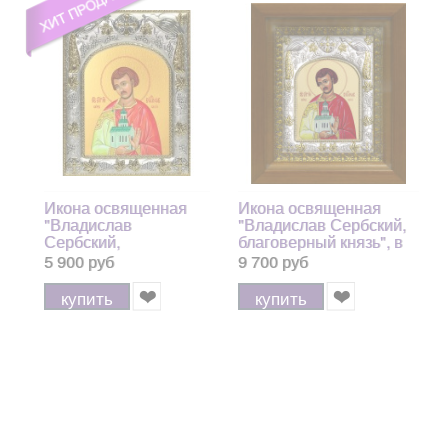
Икона освященная
Икона освященная
"Владислав
"Владислав Сербский,
Сербский,
благоверный князь", в
благоверный князь",
киоте 20x24 см
5 900 руб
9 700 руб
14x18 см арт.27570
арт.171731
купить
купить