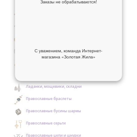
Заказы не обрабатываются!
Крестики нательные золотые
Крестики нательные серебряные
Образки и нательные иконы золотые
Образки и нательные иконы серебряные
С уважением, команда Интернет-
магазина «Золотая Жила»
Православные кольца золотые
Православные кольца серебряные
Ладанки, мощевики, складни
Православные браслеты
Православные бусины шармы
Православные серьги
Православные цепи и шнурки