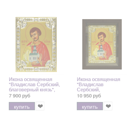
Икона освященная
Икона освященная
"Владислав Сербский,
"Владислав
благоверный князь",
Сербский,
18x24 см, со стразами
благоверный князь", в
7 900 руб
10 950 руб
арт.171864
киоте 24x30 см
арт.172021
купить
купить