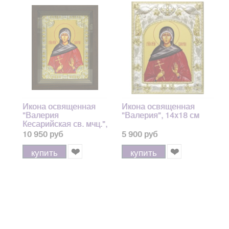
Икона освященная
Икона освященная
"Валерия
"Валерия", 14x18 см
Кесарийская св. мчц.",
дерево, серебро 925,
10 950 руб
5 900 руб
18x24 см, со
стразами, в
купить
купить
деревянном киоте
24x30 см