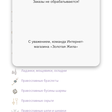
Заказы не обрабатываются!
Крестики нательные золотые
Крестики нательные серебряные
Образки и нательные иконы золотые
Образки и нательные иконы серебряные
С уважением, команда Интернет-
магазина «Золотая Жила»
Православные кольца золотые
Православные кольца серебряные
Ладанки, мощевики, складни
Православные браслеты
Православные бусины шармы
Православные серьги
Православные цепи и шнурки