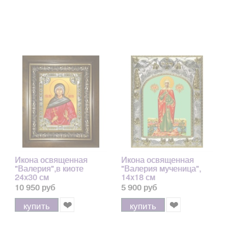
Икона освященная
Икона освященная
"Валерия",в киоте
"Валерия мученица",
24x30 см
14x18 см
10 950 руб
5 900 руб
купить
купить