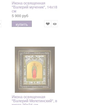
Икона освященная
"Валерий мученик", 14x18
см
5 900 руб
купить
Икона освященная
"Валерий Мелетинский", в
киоте 20x24 см