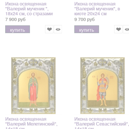
Икона освященная
Икона освященная
"Валерий мученик ",
"Валерий мученик", в
18x24 см, со стразами
киоте 20x24 см
7 900 руб
9 700 руб
купить
купить
Икона освященная
Икона освященная
"Валерий Мелетинский",
"Валерий Севастийский",
14x18 см
14x18 см