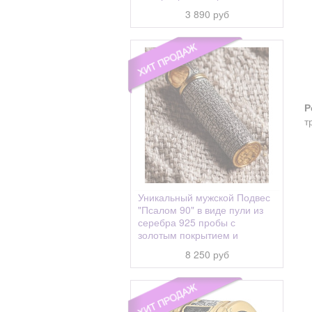
Ариадна (Алина, Арина)
3 890 руб
Аркадий
Арсений
Арсения
Артем, Артемий
Р
Артема апостол
т
Артемий (Артём)
Архип
Афанасий
Уникальный мужской Подвес
"Псалом 90" в виде пули из
Афанасия
серебра 925 пробы с
Ахтырская
золотым покрытием и
чернением
Беседная
8 250 руб
Бидзина
Благодатное Небо