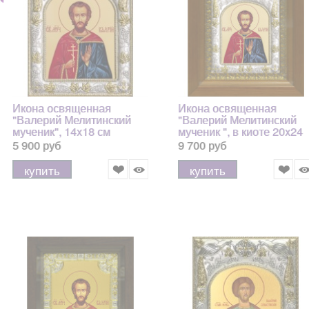
Икона освященная
Икона освященная
"Валерий Мелитинский
"Валерий Мелитинский
мученик", 14x18 см
мученик ", в киоте 20x24
см
5 900 руб
9 700 руб
купить
купить