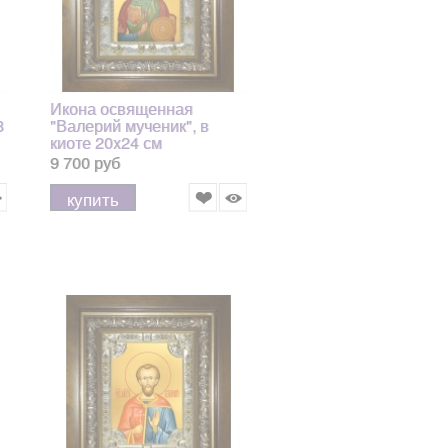
Икона освященная
8
"Валерий мученик", в
киоте 20x24 см
арт.244211
9 700 руб
купить