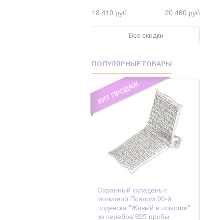
Фианит Swarovski
Андрониковская
18 410 руб
20 460 руб
Фианит Swarovski
Анисия
Жемчуг
Все скидки
Анна
Фианиты
Антип
Хризолит
ПОПУЛЯРНЫЕ ТОВАРЫ
Антон, Антоний
Циркон
Антоний
Цитрин
Антонина
Шелк
Анфиса
Шпинель
Анфия
Эмаль
Аполлинарий
Аполлинария
Апполония
Охранный складень с
Апфия(Аппия)
молитвой Псалом 90-й
подвеска "Живый в помощи"
Арефа
из серебра 925 пробы