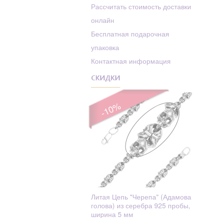
Родолит
Рассчитать стоимость доставки
Алексей
онлайн
Рубин
Алексий (Алексей)
Бесплатная подарочная
Сапфир
Алиса
упаковка
Сапфир Фианит
Алла
Контактная информация
Swarovski
Амвросий
СКИДКИ
Сапфиры
Амос
Стекло
Анастасий
-10%
Стразы
Анастасия
Танзанит
Анатолий
Текстиль
Ангел Хранитель
Топаз
Ангелина
Турмалин
Ангелина (Анжела,
Фианит
Анжелика)
Литая Цепь "Черепа" (Адамова
голова) из серебра 925 пробы,
Фианит
Андрей
ширина 5 мм