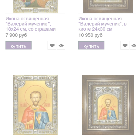
Икона освященная
Икона освященная
"Валерий мученик ",
"Валерий мученик", в
18x24 см, со стразами
киоте 24x30 см
арт.244212
арт.244213
7 900 руб
10 950 руб
купить
купить