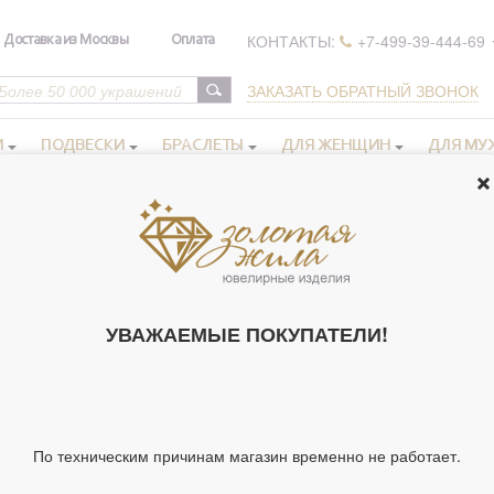
КОНТАКТЫ:
+7-499-39-444-69
Доставка из Москвы
Оплата
ЗАКАЗАТЬ ОБРАТНЫЙ ЗВОНОК
И
ПОДВЕСКИ
БРАСЛЕТЫ
ДЛЯ ЖЕНЩИН
ДЛЯ МУ
РЕЛИГИЯ ВАЛЕРИЙ
УВАЖАЕМЫЕ ПОКУПАТЕЛИ!
Крестики нательные
Крестики нательные
золотые
серебряные
Образки и нательные
Православные кольца
По техническим причинам магазин временно не работает.
иконы серебряные
золотые
Ладанки, мощевики,
Православные браслеты