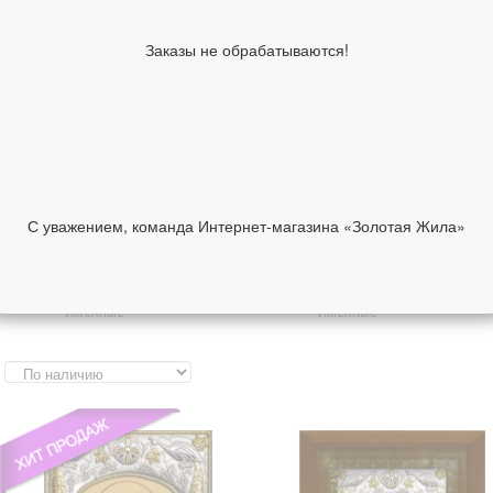
складни
Православные серьги
Православные цепи и
Заказы не обрабатываются!
шнурки
Православные сувениры и
Автомобильные иконы
аксессуары
Греческие иконы в
Итальянские иконы в
серебряном окладе
серебряном окладе
Изделия ручной работы
Другие иконы
Инталия на камне
Ислам
Иудаизм
С уважением, команда Интернет-магазина «Золотая Жила»
Образы Богородицы
Образы святых
Образки женские
Образки мужские
именные
именные