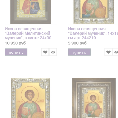
Икона освященная
Икона освященная
"Валерий Мелитинский
"Валерий мученик", 14x1
мученик", в киоте 24x30
см арт.244210
см
10 950 руб
5 900 руб
купить
купить