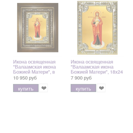
Икона освященная
Икона освященная
"Валаамская икона
"Валаамская икона
Божией Матери", в
Божией Матери", 18x24
киоте 24x30 см
см, со стразами
10 950 руб
7 900 руб
купить
купить