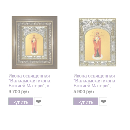
Икона освященная
Икона освященная
"Валаамская икона
"Валаамская икона
Божией Матери", в
Божией Матери",
киоте 20x24 см
14x18 см
9 700 руб
5 900 руб
купить
купить