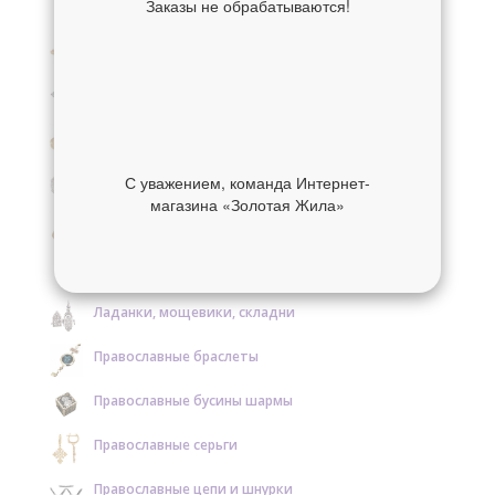
Заказы не обрабатываются!
Крестики нательные золотые
Крестики нательные серебряные
Образки и нательные иконы золотые
Образки и нательные иконы серебряные
С уважением, команда Интернет-
магазина «Золотая Жила»
Православные кольца золотые
Православные кольца серебряные
Ладанки, мощевики, складни
Православные браслеты
Православные бусины шармы
Православные серьги
Православные цепи и шнурки