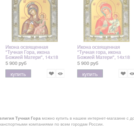
Икона освященная
Икона освященная
"Тучная Гора, икона
"Тучная гора, икона
Божией Матери", 14x18
Божией Матери", 14x18
см арт.246273
см
5 900 руб
5 900 руб
купить
купить
елигия Тучная Гора
можно купить в нашем интернет-магазине с до
ранспортными компаниями по всем городам России.