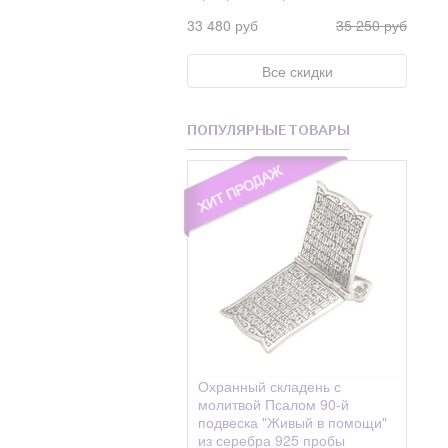
Фианит Swarovski
Андрониковская
33 480 руб
35 250 руб
Фианит Swarovski
Анисия
Жемчуг
Все скидки
Анна
Фианиты
Антип
Хризолит
ПОПУЛЯРНЫЕ ТОВАРЫ
Антон, Антоний
Циркон
Антоний
Цитрин
Антонина
Шелк
Анфиса
Шпинель
Анфия
Эмаль
Аполлинарий
Аполлинария
Апполония
Охранный складень с
Апфия(Аппия)
молитвой Псалом 90-й
подвеска "Живый в помощи"
Арефа
из серебра 925 пробы