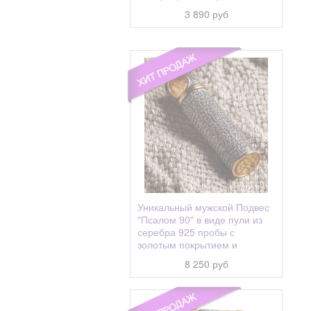
Ариадна (Алина, Арина)
3 890 руб
Аркадий
Арсений
Арсения
Артем, Артемий
Артема апостол
Артемий (Артём)
Архип
Афанасий
Уникальный мужской Подвес
Афанасия
"Псалом 90" в виде пули из
Ахтырская
серебра 925 пробы с
золотым покрытием и
Беседная
чернением
8 250 руб
Бидзина
Благодатное Небо