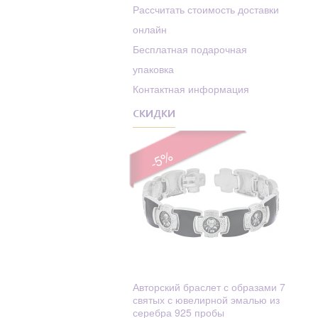
Родолит
Рассчитать стоимость доставки
Алексей
онлайн
Рубин
Алексий (Алексей)
Бесплатная подарочная
Сапфир
Алиса
упаковка
Сапфир Фианит
Алла
Контактная информация
Swarovski
Амвросий
СКИДКИ
Сапфиры
Амос
Стекло
Анастасий
-5%
Стразы
Анастасия
Танзанит
Анатолий
Текстиль
Ангел Хранитель
Топаз
Ангелина
Турмалин
Ангелина (Анжела,
Фианит
Анжелика)
Авторский браслет с образами 7
святых с ювелирной эмалью из
Фианит
Андрей
серебра 925 пробы