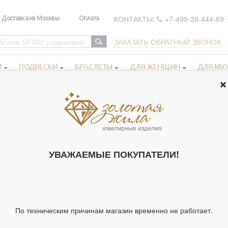
КОНТАКТЫ:
+7-499-39-444-69
Доставка из Москвы
Оплата
ЗАКАЗАТЬ ОБРАТНЫЙ ЗВОНОК
И
ПОДВЕСКИ
БРАСЛЕТЫ
ДЛЯ ЖЕНЩИН
ДЛЯ МУ
РЕЛИГИЯ ТУЧНАЯ ГОРА
УВАЖАЕМЫЕ ПОКУПАТЕЛИ!
Крестики нательные
Крестики нательные
золотые
серебряные
Образки и нательные
Православные кольца
По техническим причинам магазин временно не работает.
иконы серебряные
золотые
Ладанки, мощевики,
Православные браслеты