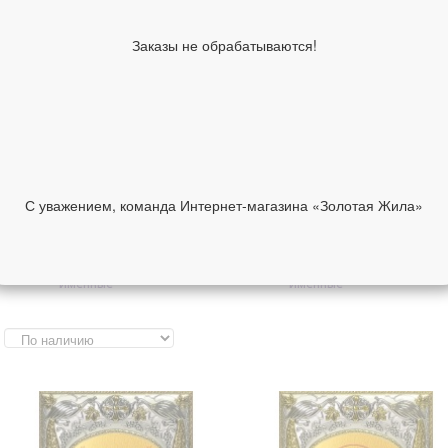
складни
Православные серьги
Православные цепи и
Заказы не обрабатываются!
шнурки
Православные сувениры и
Автомобильные иконы
аксессуары
Греческие иконы в
Итальянские иконы в
серебряном окладе
серебряном окладе
Изделия ручной работы
Другие иконы
Инталия на камне
Ислам
Иудаизм
С уважением, команда Интернет-магазина «Золотая Жила»
Образы Богородицы
Образы святых
Образки женские
Образки мужские
именные
именные