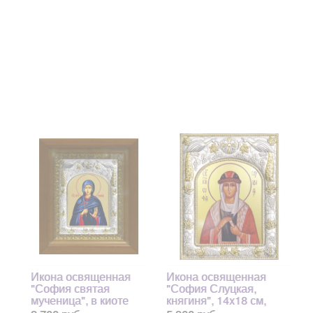
Икона освященная
Икона освященная
"София святая
"София Слуцкая,
мученица", в киоте
княгиня", 14x18 см,
20x24 см
купить