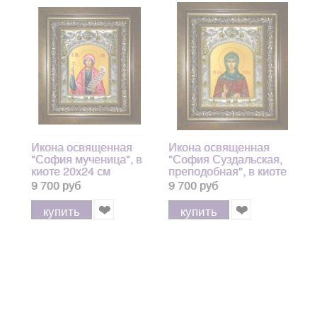
Икона освященная
Икона освященная
"София мученица", в
"София Суздальская,
киоте 20x24 см
преподобная", в киоте
арт.246013
20x24 см
9 700 руб
9 700 руб
купить
купить