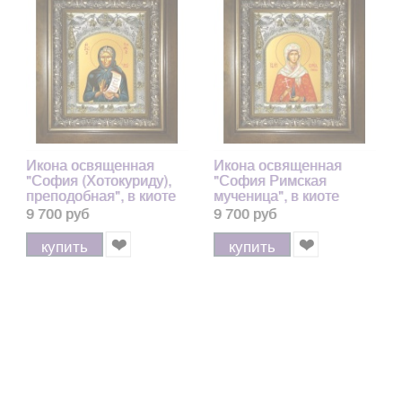
Икона освященная
Икона освященная
"София (Хотокуриду),
"София Римская
преподобная", в киоте
мученица", в киоте
20x24 см
20x24 см
9 700 руб
9 700 руб
купить
купить