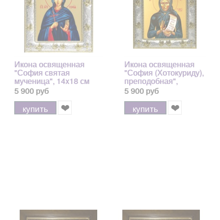
Икона освященная
Икона освященная
"София святая
"София (Хотокуриду),
мученица", 14x18 см
преподобная",
14х18см
5 900 руб
5 900 руб
купить
купить