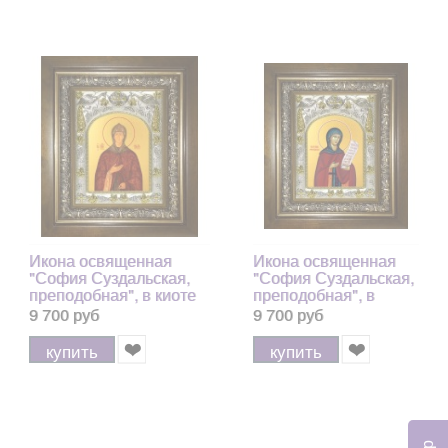
Икона освященная
Икона освященная
"София Суздальская,
"София Суздальская,
преподобная", в киоте
преподобная", в
20x24 см арт.247035
киоте 20x24 см
9 700 руб
9 700 руб
арт.247034
купить
купить