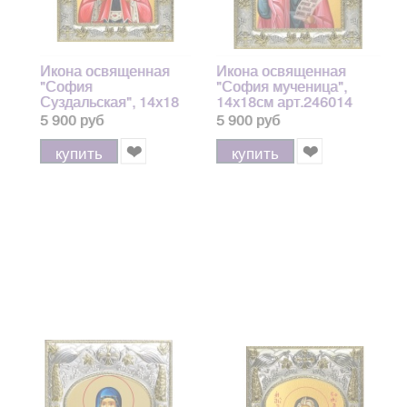
Икона освященная
Икона освященная
"София
"София мученица",
Суздальская", 14х18
14х18см арт.246014
см
5 900 руб
5 900 руб
купить
купить