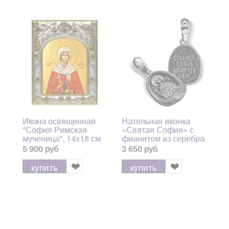
Икона освященная
Нательная иконка
"София Римская
«Святая София» с
мученица", 14x18 см
фианитом из серебра
925 пробы с чернением
5 900 руб
3 650 руб
купить
купить