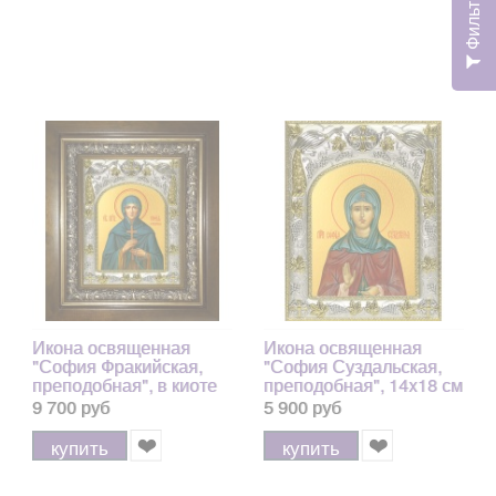
Фильтр
Икона освященная
Икона освященная
"София Фракийская,
"София Суздальская,
преподобная", в киоте
преподобная", 14x18 см
20x24 см
9 700 руб
5 900 руб
купить
купить