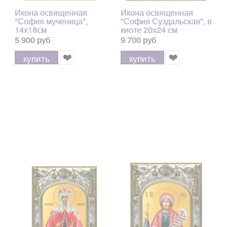
Икона освященная
Икона освященная
"София мученица",
"София Суздальская", в
14х18см
киоте 20x24 см
5 900 руб
9 700 руб
купить
купить