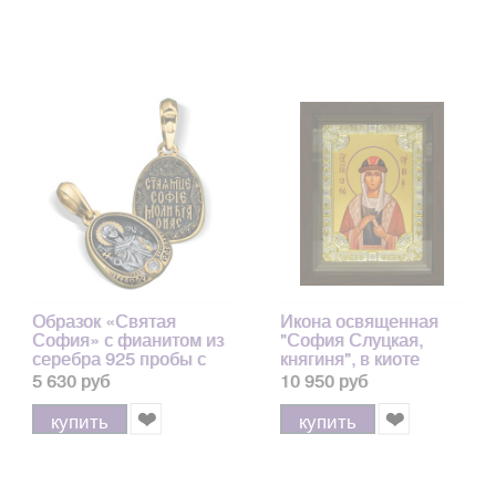
Образок «Святая
Икона освященная
София» с фианитом из
"София Слуцкая,
серебра 925 пробы с
княгиня", в киоте
позолотой и чернением
24x30 см
5 630 руб
10 950 руб
купить
купить