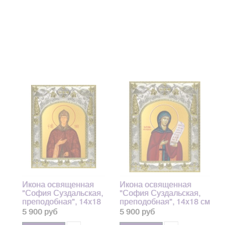
Икона освященная
Икона освященная
"София Суздальская,
"София Суздальская,
преподобная", 14x18
преподобная", 14x18 см
см арт.246842
арт.246841
5 900 руб
5 900 руб