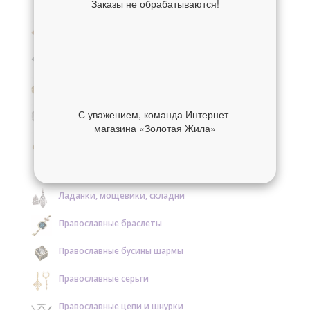
Заказы не обрабатываются!
Крестики нательные золотые
Крестики нательные серебряные
Образки и нательные иконы золотые
Образки и нательные иконы серебряные
С уважением, команда Интернет-
магазина «Золотая Жила»
Православные кольца золотые
Православные кольца серебряные
Ладанки, мощевики, складни
Православные браслеты
Православные бусины шармы
Православные серьги
Православные цепи и шнурки