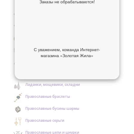
Заказы не обрабатываются!
Крестики нательные золотые
Крестики нательные серебряные
Образки и нательные иконы золотые
Образки и нательные иконы серебряные
С уважением, команда Интернет-
магазина «Золотая Жила»
Православные кольца золотые
Православные кольца серебряные
Ладанки, мощевики, складни
Православные браслеты
Православные бусины шармы
Православные серьги
Православные цепи и шнурки