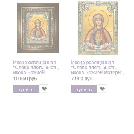
Икона освященная
Икона освященная
"Слово плоть бысть,
"Слово плоть бысть,
икона Божией
икона Божией Матери",
Матери", в киоте
18x24 см, со стразами
10 950 руб
7 900 руб
24x30 см
купить
купить