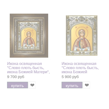
Икона освященная
Икона освященная
"Слово плоть бысть,
"Слово плоть бысть,
икона Божией Матери",
икона Божией
в киоте 20x24 см
Матери", 14x18 см
9 700 руб
5 900 руб
купить
купить