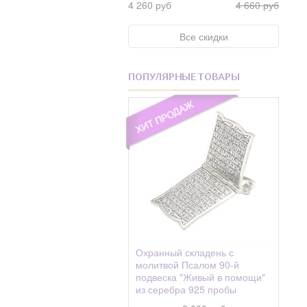
4 260 руб
Фианит Swarovski
4 660 руб
Андрониковская
Фианит Swarovski
Анисия
Все скидки
Жемчуг
Анна
Фианиты
Антип
ПОПУЛЯРНЫЕ ТОВАРЫ
Хризолит
Антон, Антоний
Циркон
Антоний
Цитрин
Антонина
Шелк
Анфиса
Шпинель
Анфия
Эмаль
Аполлинарий
Аполлинария
Апполония
Охранный складень с
молитвой Псалом 90-й
Апфия(Аппия)
подвеска "Живый в помощи"
из серебра 925 пробы
Арефа