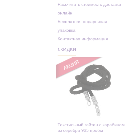
Родолит
Рассчитать стоимость доставки
Алексей
онлайн
Рубин
Алексий (Алексей)
Бесплатная подарочная
Сапфир
Алиса
упаковка
Сапфир Фианит
Алла
Контактная информация
Swarovski
Амвросий
СКИДКИ
Сапфиры
Амос
Стекло
Анастасий
Стразы
Анастасия
Танзанит
Анатолий
Текстиль
Ангел Хранитель
Топаз
Ангелина
Турмалин
Ангелина (Анжела,
Фианит
Анжелика)
Текстильный гайтан с карабином
из серебра 925 пробы
Фианит
Андрей