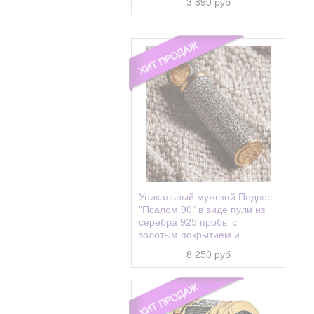
3 890 руб
Ариадна (Алина, Арина)
Аркадий
Арсений
Арсения
Артем, Артемий
Артема апостол
Артемий (Артём)
Архип
Афанасий
Уникальный мужской Подвес
"Псалом 90" в виде пули из
Афанасия
серебра 925 пробы с
Ахтырская
золотым покрытием и
чернением
8 250 руб
Беседная
Бидзина
Благодатное Небо