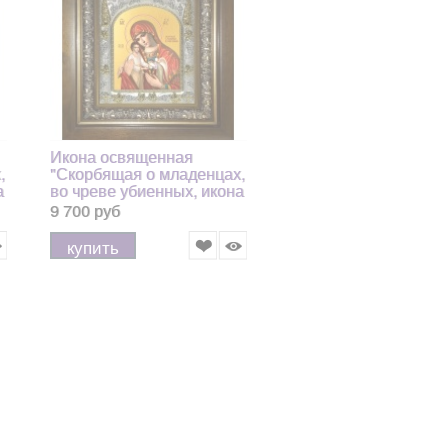
Икона освященная
,
"Скорбящая о младенцах,
а
во чреве убиенных, икона
Божией Матери", в киоте
9 700 руб
20x2418 см
купить