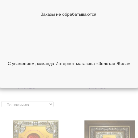
складни
Православные серьги
Православные цепи и
Заказы не обрабатываются!
шнурки
Православные сувениры и
Автомобильные иконы
аксессуары
Греческие иконы в
Итальянские иконы в
серебряном окладе
серебряном окладе
Изделия ручной работы
Другие иконы
Инталия на камне
Ислам
Иудаизм
С уважением, команда Интернет-магазина «Золотая Жила»
Образы Богородицы
Образы святых
Образки женские
Образки мужские
именные
именные