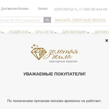
КОНТАКТЫ:
+7-499-39-444-69
Доставка из Москвы
Оплата
ЗАКАЗАТЬ ОБРАТНЫЙ ЗВОНОК
И
ПОДВЕСКИ
БРАСЛЕТЫ
ДЛЯ ЖЕНЩИН
ДЛЯ МУ
РЕЛИГИЯ СКОРБЯЩАЯ О МЛАДЕНЦАХ, ВО
УВАЖАЕМЫЕ ПОКУПАТЕЛИ!
Крестики нательные
Крестики нательные
золотые
серебряные
Образки и нательные
Православные кольца
По техническим причинам магазин временно не работает.
иконы серебряные
золотые
Ладанки, мощевики,
Православные браслеты