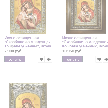
Икона освященная
Икона освященная
"Скорбящая о младенцах,
"Скорбящая о младенцах
во чреве убиенных, икона
во чреве убиенных, икон
Божией Матери", 18x24
Божией Матери", в киоте
7 900 руб
10 950 руб
см, со стразами
24x30 см
купить
купить