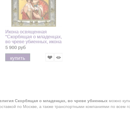
Икона освященная
"Скорбящая о младенцах,
во чреве убиенных, икона
Божией Матери", 14x18
5 900 руб
см
купить
елигия Скорбящая о младенцах, во чреве убиенных
можно купи
оставкой по Москве, а также транспортными компаниями по всем г