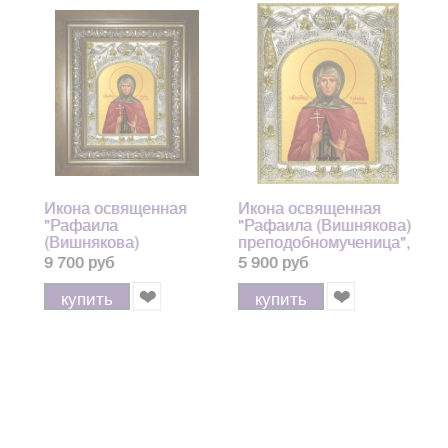
Икона освященная
Икона освященная
"Рафаила
"Рафаила (Вишнякова)
(Вишнякова)
преподобномученица",
преподобномученица",
14x18 см
9 700 руб
5 900 руб
в киоте 20x24 см
купить
купить