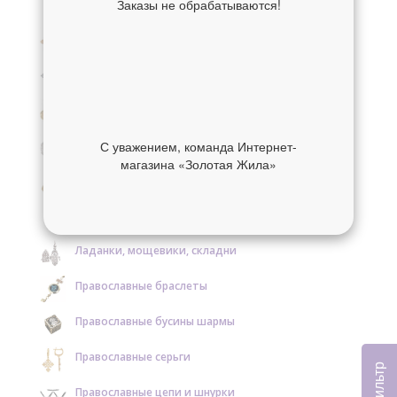
Заказы не обрабатываются!
Крестики нательные золотые
Крестики нательные серебряные
Образки и нательные иконы золотые
Образки и нательные иконы серебряные
С уважением, команда Интернет-
магазина «Золотая Жила»
Православные кольца золотые
Православные кольца серебряные
Ладанки, мощевики, складни
Православные браслеты
Православные бусины шармы
Православные серьги
Фильтр
Православные цепи и шнурки