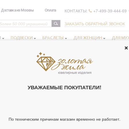
КОНТАКТЫ:
+7-499-39-444-69
Доставка из Москвы
Оплата
ЗАКАЗАТЬ ОБРАТНЫЙ ЗВОНОК
И
ПОДВЕСКИ
БРАСЛЕТЫ
ДЛЯ ЖЕНЩИН
ДЛЯ МУ
РЕЛИГИЯ НОЙ
УВАЖАЕМЫЕ ПОКУПАТЕЛИ!
Крестики нательные
Крестики нательные
золотые
серебряные
Образки и нательные
Православные кольца
По техническим причинам магазин временно не работает.
иконы серебряные
золотые
Ладанки, мощевики,
Православные браслеты