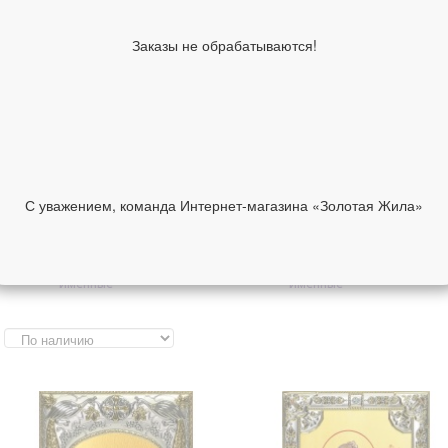
складни
Православные серьги
Православные цепи и
Заказы не обрабатываются!
шнурки
Православные сувениры и
Автомобильные иконы
аксессуары
Греческие иконы в
Итальянские иконы в
серебряном окладе
серебряном окладе
Изделия ручной работы
Другие иконы
Инталия на камне
Ислам
Иудаизм
С уважением, команда Интернет-магазина «Золотая Жила»
Образы Богородицы
Образы святых
Образки женские
Образки мужские
именные
именные