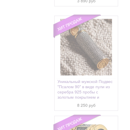
3 890 руб
Ариадна (Алина, Арина)
Аркадий
Арсений
Арсения
Артем, Артемий
Артема апостол
Артемий (Артём)
Архип
Афанасий
Уникальный мужской Подвес
"Псалом 90" в виде пули из
Афанасия
серебра 925 пробы с
Ахтырская
золотым покрытием и
чернением
8 250 руб
Беседная
Бидзина
Благодатное Небо