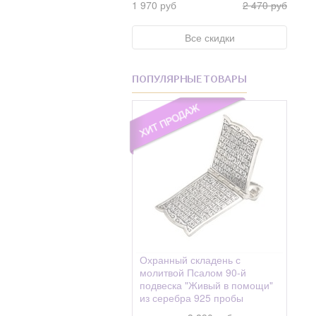
1 970 руб
Фианит Swarovski
2 470 руб
Андрониковская
Фианит Swarovski
Анисия
Все скидки
Жемчуг
Анна
Фианиты
Антип
ПОПУЛЯРНЫЕ ТОВАРЫ
Хризолит
Антон, Антоний
Циркон
Антоний
Цитрин
Антонина
Шелк
Анфиса
Шпинель
Анфия
Эмаль
Аполлинарий
Аполлинария
Апполония
Охранный складень с
молитвой Псалом 90-й
Апфия(Аппия)
подвеска "Живый в помощи"
из серебра 925 пробы
Арефа