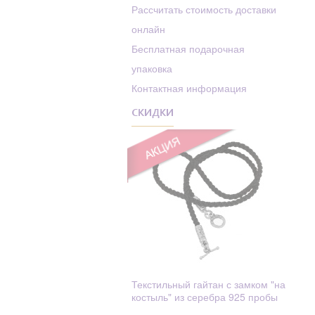
Родолит
Рассчитать стоимость доставки
Алексей
онлайн
Рубин
Алексий (Алексей)
Бесплатная подарочная
Сапфир
Алиса
упаковка
Сапфир Фианит
Алла
Контактная информация
Swarovski
Амвросий
СКИДКИ
Сапфиры
Амос
Стекло
Анастасий
Стразы
Анастасия
Танзанит
Анатолий
Текстиль
Ангел Хранитель
Топаз
Ангелина
Турмалин
Ангелина (Анжела,
Фианит
Анжелика)
Текстильный гайтан с замком "на
костыль" из серебра 925 пробы
Фианит
Андрей